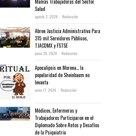
Mamás Trabajadoras del Sector
Salud
Author
agosto 2, 2026
Redacción
Abren Justicia Administrativa Para
315 mil Servidores Públicos,
TJACDMX y FSTSE
Author
junio 26, 2026
Redacción
Apocalipsis en Morena… la
popularidad de Sheinbaum no
levanta
Author
junio 17, 2026
Redacción
Médicos, Enfermeras y
Trabajadores Participaron en el
Diplomado Sobre Retos y Desafíos
de la Psiquiatria