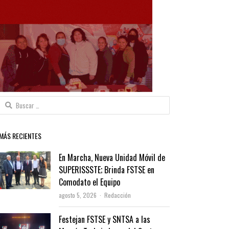
Buscar:
MÁS RECIENTES
En Marcha, Nueva Unidad Móvil de
SUPERISSSTE; Brinda FSTSE en
Comodato el Equipo
Author
agosto 5, 2026
Redacción
Festejan FSTSE y SNTSA a las