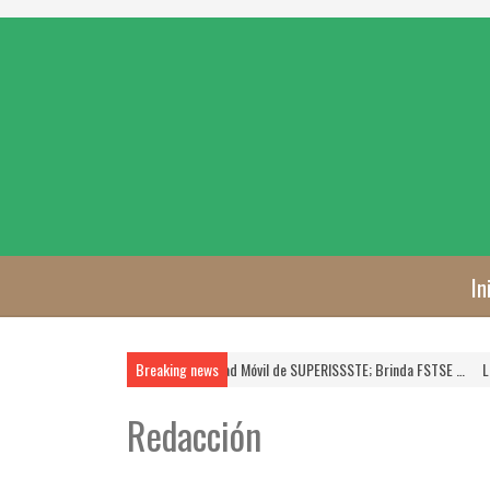
In
n Marcha, Nueva Unidad Móvil de SUPERISSSTE; Brinda FSTSE …
Breaking news
La FSTSE es Priorid
Redacción