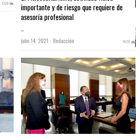
1339
importante y de riesgo que requiere de
asesoría profesional
…
Author
julio 14, 2021
Redacción
1420