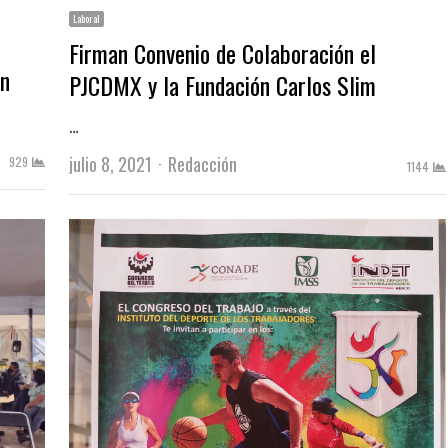
Laboral
Firman Convenio de Colaboración el
ón
PJCDMX y la Fundación Carlos Slim
…
Author
julio 8, 2021
Redacción
929
1144