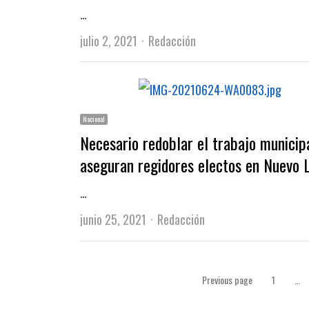
…
Author
julio 2, 2021
Redacción
Nacional
Necesario redoblar el trabajo municipa
aseguran regidores electos en Nuevo 
…
Author
junio 25, 2021
Redacción
Paginación
Previous page
1
…
Page
de