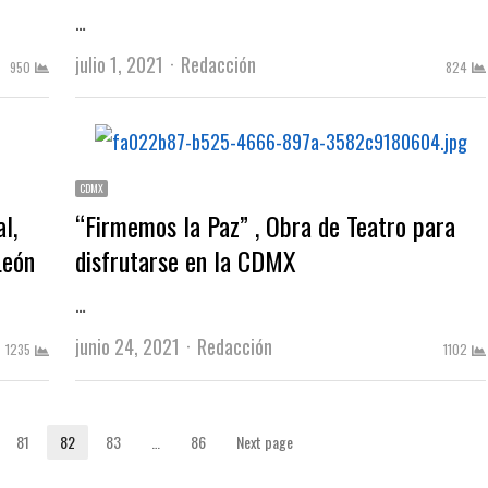
…
Author
julio 1, 2021
Redacción
950
824
CDMX
l,
“Firmemos la Paz” , Obra de Teatro para
León
disfrutarse en la CDMX
…
Author
junio 24, 2021
Redacción
1235
1102
81
82
83
…
86
Next page
Page
Page
Page
Page