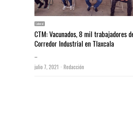
Laboral
CTM: Vacunados, 8 mil trabajadores d
Corredor Industrial en Tlaxcala
…
Author
julio 7, 2021
Redacción