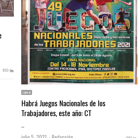
e
900
Laboral
Habrá Juegos Nacionales de los
Trabajadores, este año: CT
…
Author
julio 5, 2021
Redacción
1186