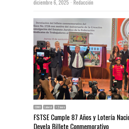
Author
diciembre 6, 2025
Redacción
CDMX
Laboral
+ 2 more
FSTSE Cumple 87 Años y Lotería Naci
Devela Billete Conmemorativo