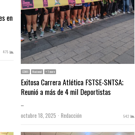
es en
475
CDMX
Nacional
+ 1 more
Exitosa Carrera Atlética FSTSE-SNTSA;
Reunió a más de 4 mil Deportistas
…
Author
octubre 18, 2025
Redacción
542