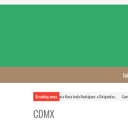
In
es Prioridad, Asegura Rosa Icela Rodríguez a Dirigentes…
Breaking news
Cumplen las Jornadas de 
CDMX