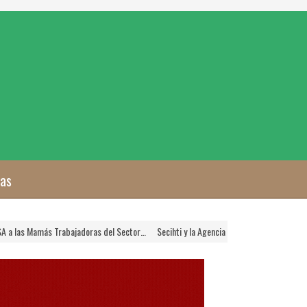
zas
jadoras del Sector…
Secihti y la Agencia Nacional de Aduanas Crearán Plataforma D