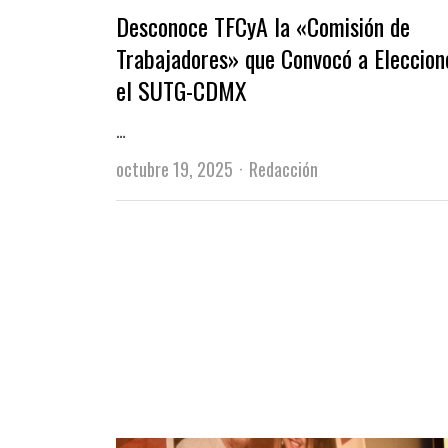
Desconoce TFCyA la «Comisión de
Trabajadores» que Convocó a Eleccion
el SUTG-CDMX
…
Author
octubre 19, 2025
Redacción