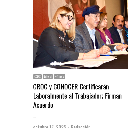
CDMX
Laboral
+ 1 more
CROC y CONOCER Certificarán
Laboralmente al Trabajador; Firman
Acuerdo
…
Author
octubre 17, 2025
Redacción