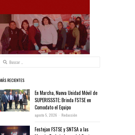
Buscar:
MÁS RECIENTES
En Marcha, Nueva Unidad Móvil de
SUPERISSSTE; Brinda FSTSE en
Comodato el Equipo
Author
agosto 5, 2026
Redacción
Festejan FSTSE y SNTSA a las