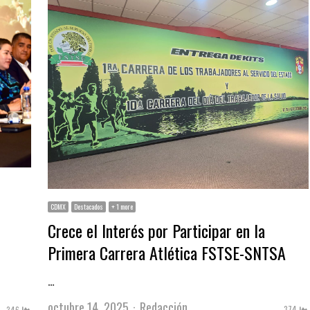
CDMX
Destacados
+ 1 more
Crece el Interés por Participar en la
Primera Carrera Atlética FSTSE-SNTSA
…
Author
octubre 14, 2025
Redacción
374
346