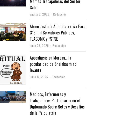
Mamás Trabajadoras del Sector
Salud
Author
agosto 2, 2026
Redacción
Abren Justicia Administrativa Para
315 mil Servidores Públicos,
TJACDMX y FSTSE
Author
junio 26, 2026
Redacción
Apocalipsis en Morena… la
popularidad de Sheinbaum no
levanta
Author
junio 17, 2026
Redacción
Médicos, Enfermeras y
Trabajadores Participaron en el
Diplomado Sobre Retos y Desafíos
de la Psiquiatria