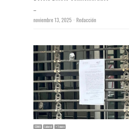
…
Author
noviembre 13, 2025
Redacción
CDMX
Laboral
+ 1 more