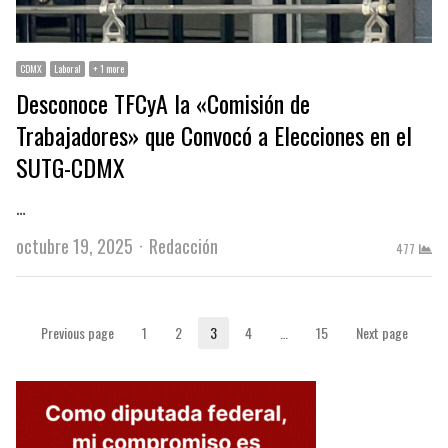
CDMX
Laboral
+ 1 more
Desconoce TFCyA la «Comisión de
Trabajadores» que Convocó a Elecciones en el
SUTG-CDMX
…
Author
octubre 19, 2025
Redacción
477
Paginación
Previous page
1
2
3
4
…
15
Next page
Page
Page
Page
Page
Page
de
entradas