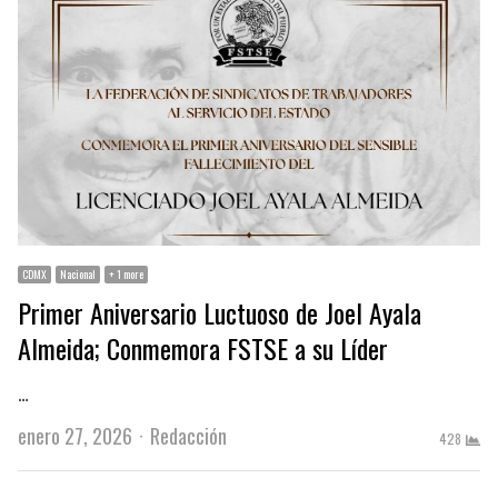
CDMX
Nacional
+ 1 more
Primer Aniversario Luctuoso de Joel Ayala
Almeida; Conmemora FSTSE a su Líder
…
Author
enero 27, 2026
Redacción
428