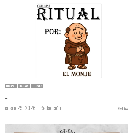
Finanzas
Nacional
+ 1 more
…
Author
enero 29, 2026
Redacción
354