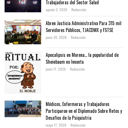
Trabajadoras del Sector Salud
Author
agosto 2, 2026
Redacción
Abren Justicia Administrativa Para 315 mil
Servidores Públicos, TJACDMX y FSTSE
Author
junio 26, 2026
Redacción
Apocalipsis en Morena… la popularidad de
Sheinbaum no levanta
Author
junio 17, 2026
Redacción
Médicos, Enfermeras y Trabajadores
Participaron en el Diplomado Sobre Retos y
Desafíos de la Psiquiatria
Author
mayo 17, 2026
Redacción