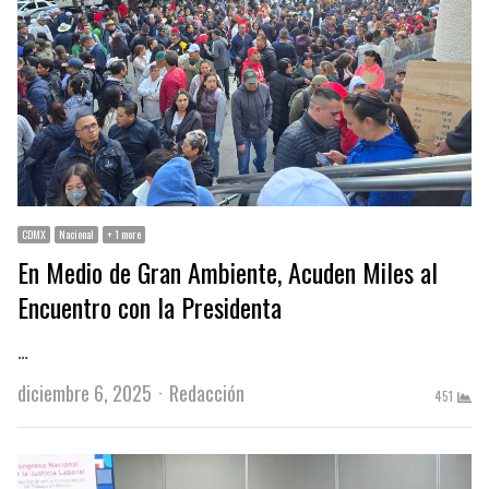
CDMX
Nacional
+ 1 more
En Medio de Gran Ambiente, Acuden Miles al
Encuentro con la Presidenta
…
Author
diciembre 6, 2025
Redacción
451