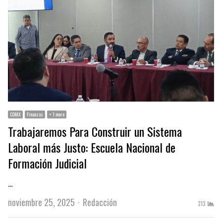
CDMX
Finanzas
+ 1 more
Trabajaremos Para Construir un Sistema
Laboral más Justo: Escuela Nacional de
Formación Judicial
…
Author
noviembre 25, 2025
Redacción
313