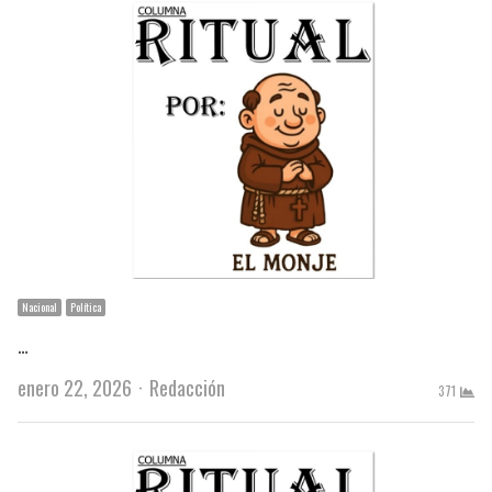
Nacional
Política
…
Author
enero 22, 2026
Redacción
371