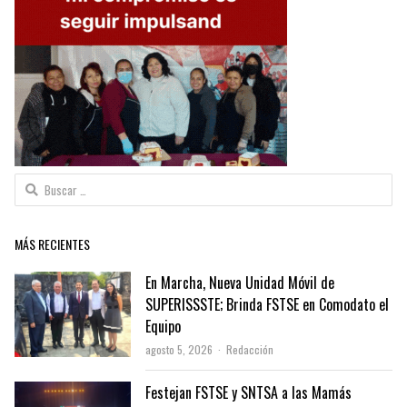
Buscar:
MÁS RECIENTES
En Marcha, Nueva Unidad Móvil de
SUPERISSSTE; Brinda FSTSE en Comodato el
Equipo
Author
agosto 5, 2026
Redacción
Festejan FSTSE y SNTSA a las Mamás