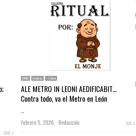
CDMX
Finanzas
+ 2 more
o;
ALE METRO IN LEONI AEDIFICABIT…
a
Contra todo, va el Metro en León
…
Author
febrero 5, 2026
Redacción
325
220