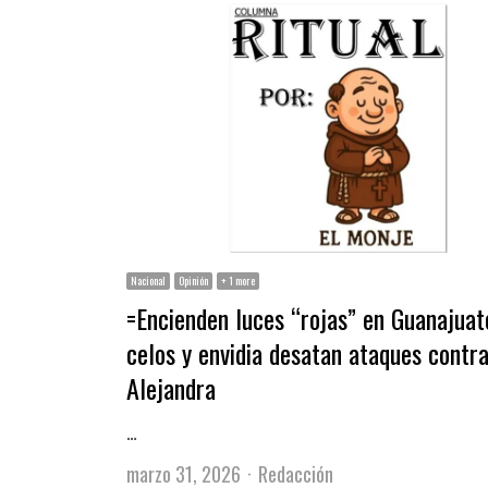
Nacional
Opinión
+ 1 more
=Encienden luces “rojas” en Guanajuat
celos y envidia desatan ataques contr
Alejandra
…
Author
marzo 31, 2026
Redacción