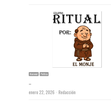
Nacional
Política
…
Author
enero 22, 2026
Redacción