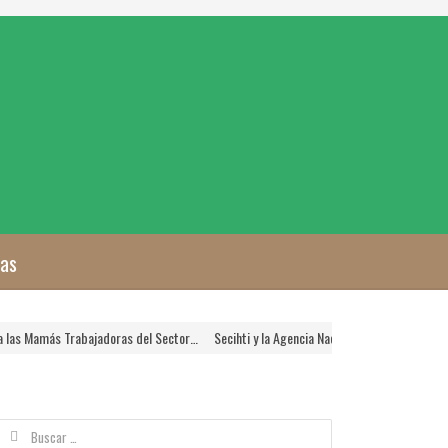
zas
Mamás Trabajadoras del Sector…
Secihti y la Agencia Nacional de Aduanas Crearán 
Buscar: