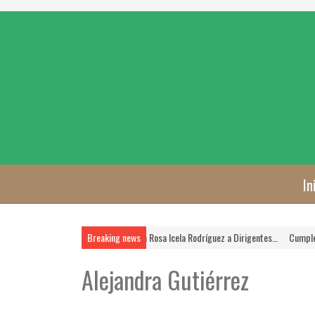
In
La FSTSE es Prioridad, Asegura Rosa Icela Rodríguez a Dirigentes…
Breaking news
Cumplen las 
Alejandra Gutiérrez