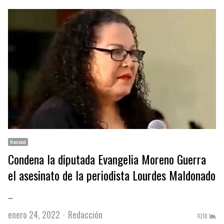
Nacional
Condena la diputada Evangelia Moreno Guerra
el asesinato de la periodista Lourdes Maldonado
…
Author
enero 24, 2022
Redacción
1018