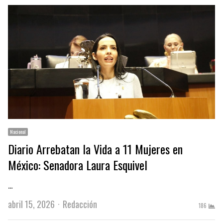
Nacional
Diario Arrebatan la Vida a 11 Mujeres en
México: Senadora Laura Esquivel
…
Author
abril 15, 2026
Redacción
186