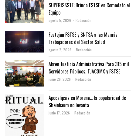
SUPERISSSTE; Brinda FSTSE en Comodato el
Equipo
Author
agosto 5, 2026
Redacción
Festejan FSTSE y SNTSA a las Mamás
Trabajadoras del Sector Salud
Author
agosto 2, 2026
Redacción
Abren Justicia Administrativa Para 315 mil
Servidores Públicos, TJACDMX y FSTSE
Author
junio 26, 2026
Redacción
Apocalipsis en Morena… la popularidad de
Sheinbaum no levanta
Author
junio 17, 2026
Redacción