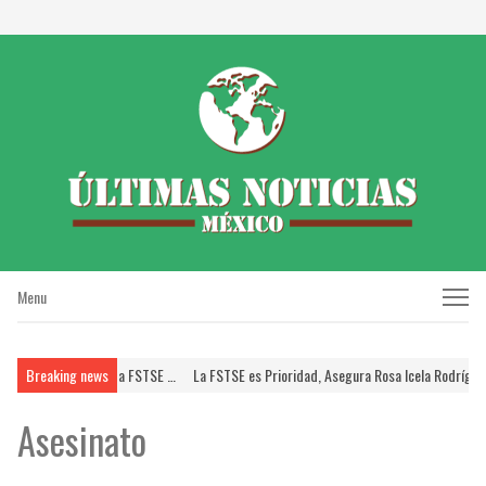
Menu
Menu
SUPERISSSTE; Brinda FSTSE …
Breaking news
La FSTSE es Prioridad, Asegura Rosa Icela Rodríguez 
Asesinato