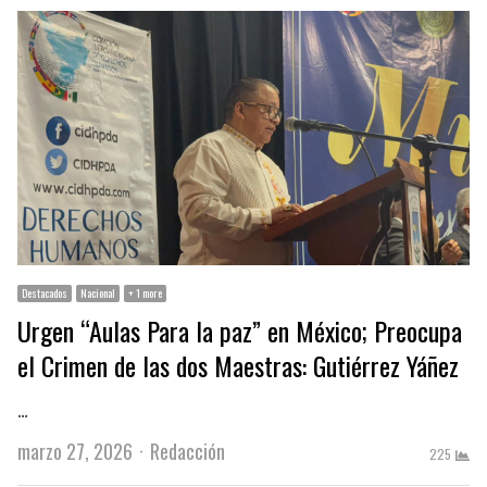
Destacados
Nacional
+ 1 more
Urgen “Aulas Para la paz” en México; Preocupa
el Crimen de las dos Maestras: Gutiérrez Yáñez
…
Author
marzo 27, 2026
Redacción
225