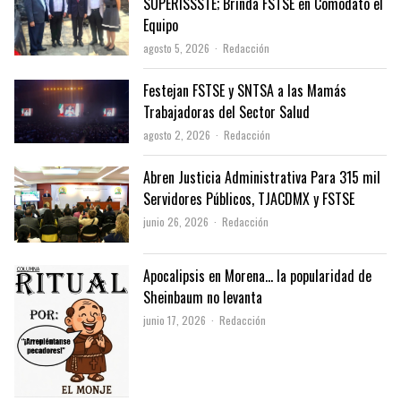
SUPERISSSTE; Brinda FSTSE en Comodato el
Equipo
Author
agosto 5, 2026
Redacción
Festejan FSTSE y SNTSA a las Mamás
Trabajadoras del Sector Salud
Author
agosto 2, 2026
Redacción
Abren Justicia Administrativa Para 315 mil
Servidores Públicos, TJACDMX y FSTSE
Author
junio 26, 2026
Redacción
Apocalipsis en Morena… la popularidad de
Sheinbaum no levanta
Author
junio 17, 2026
Redacción