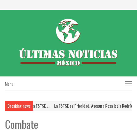
Menu
Menu
SUPERISSSTE; Brinda FSTSE …
Breaking news
La FSTSE es Prioridad, Asegura Rosa Icela Rodríguez 
Combate