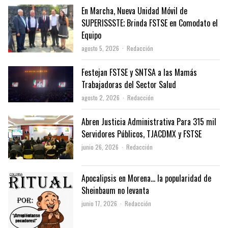
En Marcha, Nueva Unidad Móvil de
SUPERISSSTE; Brinda FSTSE en Comodato el
Equipo
Author
agosto 5, 2026
Redacción
Festejan FSTSE y SNTSA a las Mamás
Trabajadoras del Sector Salud
Author
agosto 2, 2026
Redacción
Abren Justicia Administrativa Para 315 mil
Servidores Públicos, TJACDMX y FSTSE
Author
junio 26, 2026
Redacción
Apocalipsis en Morena… la popularidad de
Sheinbaum no levanta
Author
junio 17, 2026
Redacción