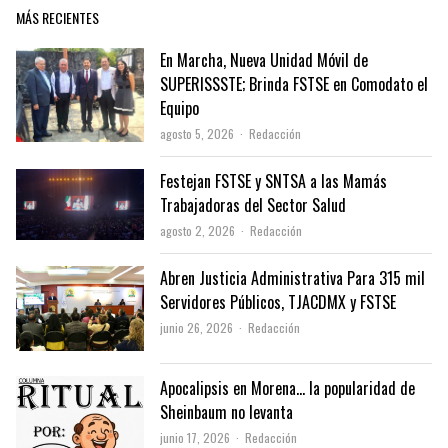
MÁS RECIENTES
En Marcha, Nueva Unidad Móvil de
SUPERISSSTE; Brinda FSTSE en Comodato el
Equipo
Author
agosto 5, 2026
Redacción
Festejan FSTSE y SNTSA a las Mamás
Trabajadoras del Sector Salud
Author
agosto 2, 2026
Redacción
Abren Justicia Administrativa Para 315 mil
Servidores Públicos, TJACDMX y FSTSE
Author
junio 26, 2026
Redacción
Apocalipsis en Morena… la popularidad de
Sheinbaum no levanta
Author
junio 17, 2026
Redacción