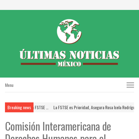
Menu
Menu
UPERISSSTE; Brinda FSTSE …
Breaking news
La FSTSE es Prioridad, Asegura Rosa Icela Rodríguez a
Comisión Interamericana de
Derechos Humanos para el