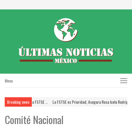
Menu
Menu
SUPERISSSTE; Brinda FSTSE …
Breaking news
La FSTSE es Prioridad, Asegura Rosa Icela Rodríguez 
Comité Nacional