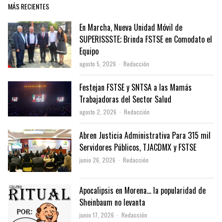
MÁS RECIENTES
En Marcha, Nueva Unidad Móvil de
SUPERISSSTE; Brinda FSTSE en Comodato el
Equipo
Author
agosto 5, 2026
Redacción
Festejan FSTSE y SNTSA a las Mamás
Trabajadoras del Sector Salud
Author
agosto 2, 2026
Redacción
Abren Justicia Administrativa Para 315 mil
Servidores Públicos, TJACDMX y FSTSE
Author
junio 26, 2026
Redacción
Apocalipsis en Morena… la popularidad de
Sheinbaum no levanta
Author
junio 17, 2026
Redacción