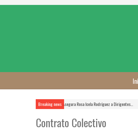
In
STSE …
La FSTSE es Prioridad, Asegura Rosa Icela Rodríguez a Dirigentes…
Breaking news
Cumple
Contrato Colectivo