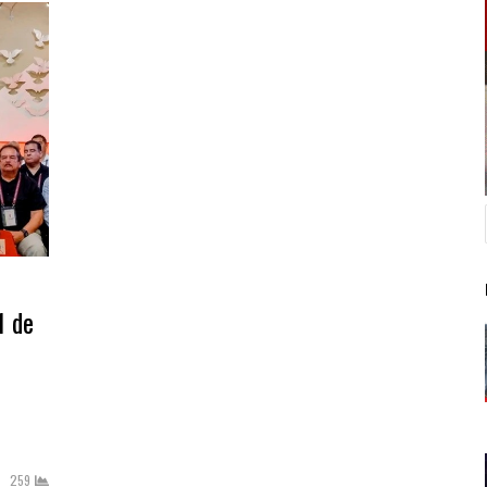
1 de
259