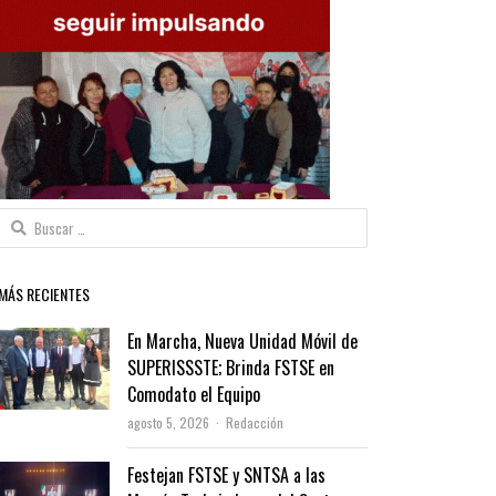
Buscar:
MÁS RECIENTES
En Marcha, Nueva Unidad Móvil de
SUPERISSSTE; Brinda FSTSE en
Comodato el Equipo
Author
agosto 5, 2026
Redacción
Festejan FSTSE y SNTSA a las