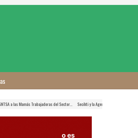
zas
a las Mamás Trabajadoras del Sector…
Secihti y la Agencia Nacional de Aduanas Cr