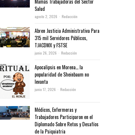
Mamás Trabajadoras del Sector
Salud
Author
agosto 2, 2026
Redacción
Abren Justicia Administrativa Para
315 mil Servidores Públicos,
TJACDMX y FSTSE
Author
junio 26, 2026
Redacción
Apocalipsis en Morena… la
popularidad de Sheinbaum no
levanta
Author
junio 17, 2026
Redacción
Médicos, Enfermeras y
Trabajadores Participaron en el
Diplomado Sobre Retos y Desafíos
de la Psiquiatria