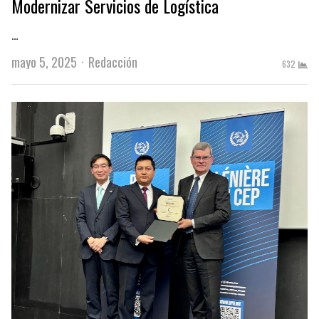
Modernizar Servicios de Logística
…
Author
mayo 5, 2025
Redacción
632