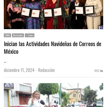
CDMX
Destacados
+ 2 more
Inician las Actividades Navideñas de Correos de
México
…
Author
diciembre 11, 2024
Redacción
900