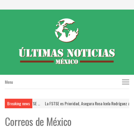
Menu
Menu
SSTE; Brinda FSTSE …
Breaking news
La FSTSE es Prioridad, Asegura Rosa Icela Rodríguez a Dirige
Correos de México