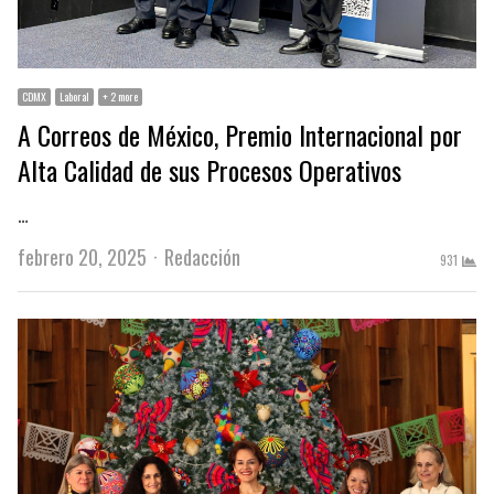
CDMX
Laboral
+ 2 more
A Correos de México, Premio Internacional por
Alta Calidad de sus Procesos Operativos
…
Author
febrero 20, 2025
Redacción
931