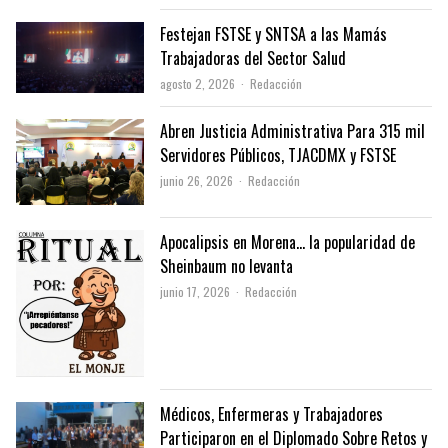
Festejan FSTSE y SNTSA a las Mamás
Trabajadoras del Sector Salud
Author
agosto 2, 2026
Redacción
Abren Justicia Administrativa Para 315 mil
Servidores Públicos, TJACDMX y FSTSE
Author
junio 26, 2026
Redacción
Apocalipsis en Morena… la popularidad de
Sheinbaum no levanta
Author
junio 17, 2026
Redacción
Médicos, Enfermeras y Trabajadores
Participaron en el Diplomado Sobre Retos y