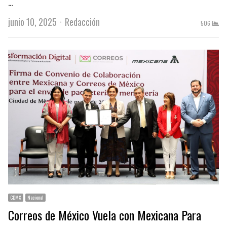
…
Author
junio 10, 2025
Redacción
506
CDMX
Nacional
Correos de México Vuela con Mexicana Para