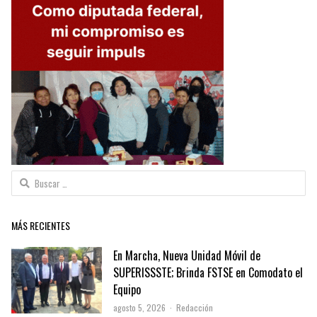
Buscar:
MÁS RECIENTES
En Marcha, Nueva Unidad Móvil de
SUPERISSSTE; Brinda FSTSE en Comodato el
Equipo
Author
agosto 5, 2026
Redacción