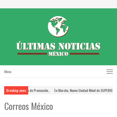
Menu
Menu
antes en el Proceso de Promoción…
Breaking news
En Marcha, Nueva Unidad Móvil de SUPERISSSTE
Correos México