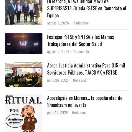
En Marcha, Nueva Unidad Móvil de
SUPERISSSTE; Brinda FSTSE en Comodato el
Equipo
Author
agosto 5, 2026
Redacción
Festejan FSTSE y SNTSA a las Mamás
Trabajadoras del Sector Salud
Author
agosto 2, 2026
Redacción
Abren Justicia Administrativa Para 315 mil
Servidores Públicos, TJACDMX y FSTSE
Author
junio 26, 2026
Redacción
Apocalipsis en Morena… la popularidad de
Sheinbaum no levanta
Author
junio 17, 2026
Redacción