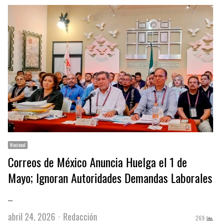
Nacional
Correos de México Anuncia Huelga el 1 de
Mayo; Ignoran Autoridades Demandas Laborales
…
Author
abril 24, 2026
Redacción
269