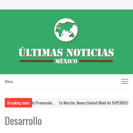
Menu
Menu
ntes en el Proceso de Promoción…
Breaking news
En Marcha, Nueva Unidad Móvil de SUPERISSSTE;
Desarrollo