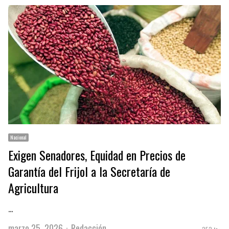
Nacional
Exigen Senadores, Equidad en Precios de
Garantía del Frijol a la Secretaría de
Agricultura
…
Author
marzo 25, 2026
Redacción