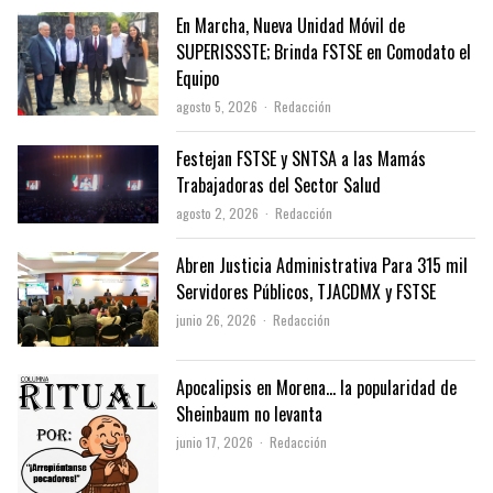
En Marcha, Nueva Unidad Móvil de
SUPERISSSTE; Brinda FSTSE en Comodato el
Equipo
Author
agosto 5, 2026
Redacción
Festejan FSTSE y SNTSA a las Mamás
Trabajadoras del Sector Salud
Author
agosto 2, 2026
Redacción
Abren Justicia Administrativa Para 315 mil
Servidores Públicos, TJACDMX y FSTSE
Author
junio 26, 2026
Redacción
Apocalipsis en Morena… la popularidad de
Sheinbaum no levanta
Author
junio 17, 2026
Redacción