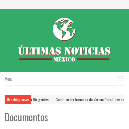
Menu
Menu
a Icela Rodríguez a Dirigentes…
Breaking news
Cumplen las Jornadas de Verano Para Hijos de los 
Documentos