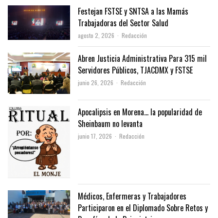
Festejan FSTSE y SNTSA a las Mamás
Trabajadoras del Sector Salud
Author
agosto 2, 2026
Redacción
Abren Justicia Administrativa Para 315 mil
Servidores Públicos, TJACDMX y FSTSE
Author
junio 26, 2026
Redacción
Apocalipsis en Morena… la popularidad de
Sheinbaum no levanta
Author
junio 17, 2026
Redacción
Médicos, Enfermeras y Trabajadores
Participaron en el Diplomado Sobre Retos y