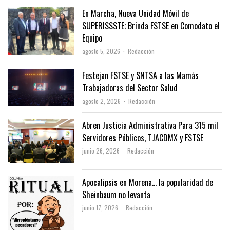
En Marcha, Nueva Unidad Móvil de
SUPERISSSTE; Brinda FSTSE en Comodato el
Equipo
Author
agosto 5, 2026
Redacción
Festejan FSTSE y SNTSA a las Mamás
Trabajadoras del Sector Salud
Author
agosto 2, 2026
Redacción
Abren Justicia Administrativa Para 315 mil
Servidores Públicos, TJACDMX y FSTSE
Author
junio 26, 2026
Redacción
Apocalipsis en Morena… la popularidad de
Sheinbaum no levanta
Author
junio 17, 2026
Redacción