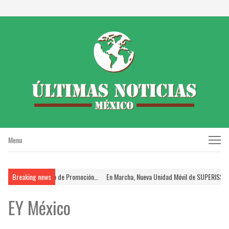
Menu
Menu
antes en el Proceso de Promoción…
Breaking news
En Marcha, Nueva Unidad Móvil de SUPERISSSTE
EY México