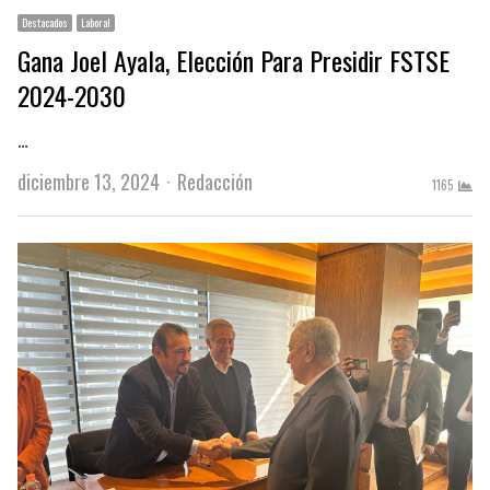
Destacados
Laboral
Gana Joel Ayala, Elección Para Presidir FSTSE
2024-2030
…
Author
diciembre 13, 2024
Redacción
1165