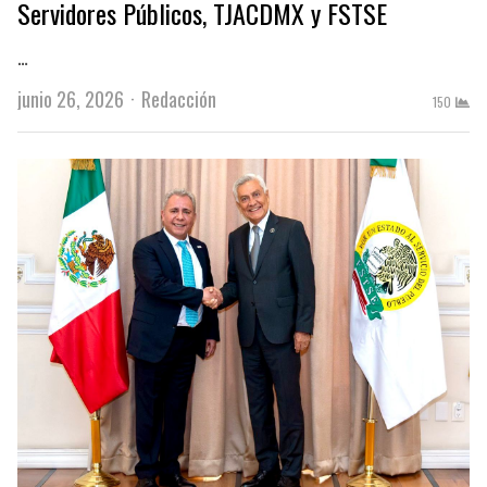
Servidores Públicos, TJACDMX y FSTSE
…
Author
junio 26, 2026
Redacción
150