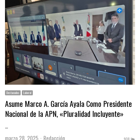
Destacados
Laboral
Asume Marco A. García Ayala Como Presidente
Nacional de la APN, «Pluralidad Incluyente»
…
Author
marzo 28, 2025
Redacción
908