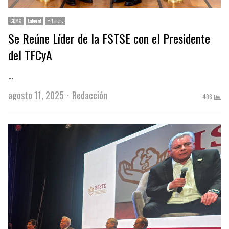
CDMX
Laboral
+ 1 more
Se Reúne Líder de la FSTSE con el Presidente
del TFCyA
…
Author
agosto 11, 2025
Redacción
498