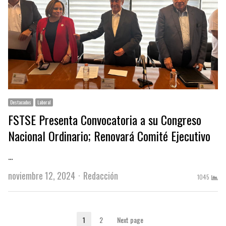
Destacados
Laboral
FSTSE Presenta Convocatoria a su Congreso
Nacional Ordinario; Renovará Comité Ejecutivo
…
Author
noviembre 12, 2024
Redacción
1045
Paginación
1
2
Next page
Page
Page