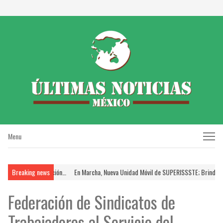
Menu
Menu
o de Promoción…
Breaking news
En Marcha, Nueva Unidad Móvil de SUPERISSSTE; Brinda FSTSE …
Federación de Sindicatos de
Trabajadores al Servicio del