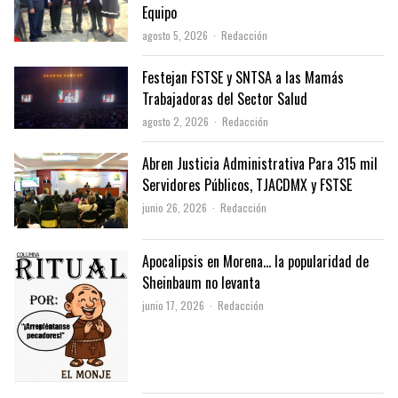
Equipo
Author
agosto 5, 2026
Redacción
Festejan FSTSE y SNTSA a las Mamás
Trabajadoras del Sector Salud
Author
agosto 2, 2026
Redacción
Abren Justicia Administrativa Para 315 mil
Servidores Públicos, TJACDMX y FSTSE
Author
junio 26, 2026
Redacción
Apocalipsis en Morena… la popularidad de
Sheinbaum no levanta
Author
junio 17, 2026
Redacción