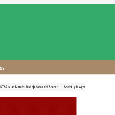
zas
 a las Mamás Trabajadoras del Sector…
Secihti y la Agencia Nacional de Aduanas C