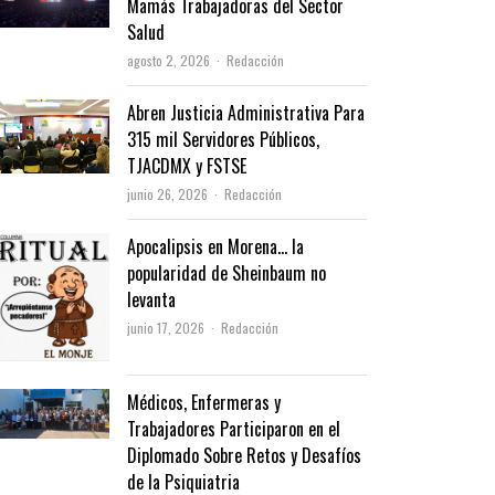
Mamás Trabajadoras del Sector
Salud
Author
agosto 2, 2026
Redacción
Abren Justicia Administrativa Para
315 mil Servidores Públicos,
TJACDMX y FSTSE
Author
junio 26, 2026
Redacción
Apocalipsis en Morena… la
popularidad de Sheinbaum no
levanta
Author
junio 17, 2026
Redacción
Médicos, Enfermeras y
Trabajadores Participaron en el
Diplomado Sobre Retos y Desafíos
de la Psiquiatria