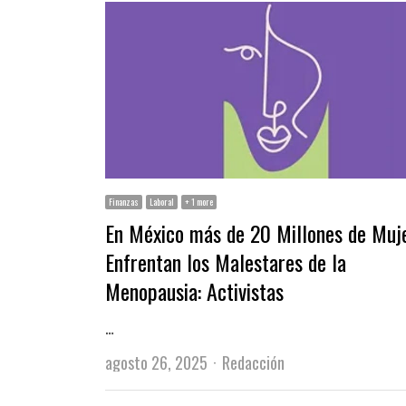
Finanzas
Laboral
+ 1 more
En México más de 20 Millones de Muje
Enfrentan los Malestares de la
Menopausia: Activistas
…
Author
agosto 26, 2025
Redacción