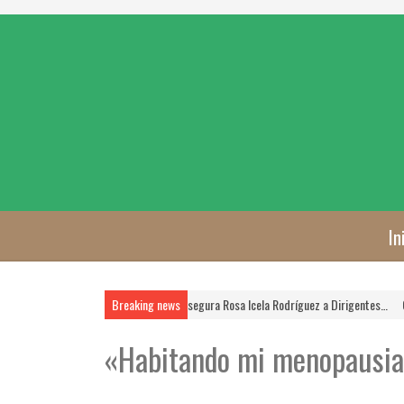
In
FSTSE …
La FSTSE es Prioridad, Asegura Rosa Icela Rodríguez a Dirigentes…
Breaking news
Cumpl
«Habitando mi menopausia