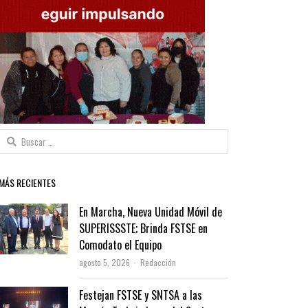
Buscar:
MÁS RECIENTES
En Marcha, Nueva Unidad Móvil de
SUPERISSSTE; Brinda FSTSE en
Comodato el Equipo
Author
agosto 5, 2026
Redacción
Festejan FSTSE y SNTSA a las