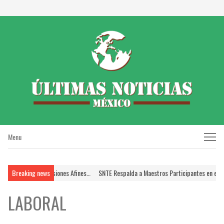
Menu
Menu
uiatría y Profesiones Afines…
Breaking news
SNTE Respalda a Maestros Participantes en el Proce
LABORAL