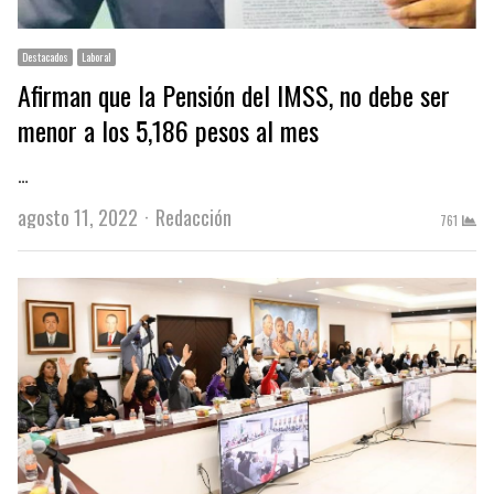
Destacados
Laboral
Afirman que la Pensión del IMSS, no debe ser
menor a los 5,186 pesos al mes
…
Author
agosto 11, 2022
Redacción
761