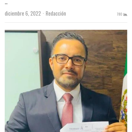
…
Author
diciembre 6, 2022
Redacción
780