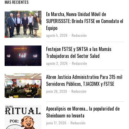
MÁS RECIENTES
En Marcha, Nueva Unidad Móvil de
SUPERISSSTE; Brinda FSTSE en Comodato el
Equipo
Author
agosto 5, 2026
Redacción
Festejan FSTSE y SNTSA a las Mamás
Trabajadoras del Sector Salud
Author
agosto 2, 2026
Redacción
Abren Justicia Administrativa Para 315 mil
Servidores Públicos, TJACDMX y FSTSE
Author
junio 26, 2026
Redacción
Apocalipsis en Morena… la popularidad de
Sheinbaum no levanta
Author
junio 17, 2026
Redacción