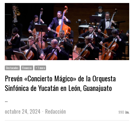
Destacados
Finanzas
+ 1 more
Prevén «Concierto Mágico» de la Orquesta
Sinfónica de Yucatán en León, Guanajuato
…
Author
octubre 24, 2024
Redacción
990