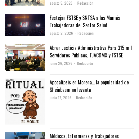
Author
agosto 5, 2026
Redacción
Festejan FSTSE y SNTSA a las Mamás
Trabajadoras del Sector Salud
Author
agosto 2, 2026
Redacción
Abren Justicia Administrativa Para 315 mil
Servidores Públicos, TJACDMX y FSTSE
Author
junio 26, 2026
Redacción
Apocalipsis en Morena… la popularidad de
Sheinbaum no levanta
Author
junio 17, 2026
Redacción
Médicos, Enfermeras y Trabajadores