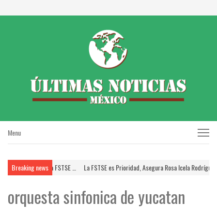
Menu
Menu
SUPERISSSTE; Brinda FSTSE …
Breaking news
La FSTSE es Prioridad, Asegura Rosa Icela Rodríguez a
orquesta sinfonica de yucatan