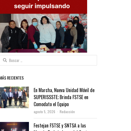
Buscar:
MÁS RECIENTES
En Marcha, Nueva Unidad Móvil de
SUPERISSSTE; Brinda FSTSE en
Comodato el Equipo
Author
agosto 5, 2026
Redacción
Festejan FSTSE y SNTSA a las