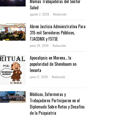
Mamás Trabajadoras del Sector
Salud
Author
agosto 2, 2026
Redacción
Abren Justicia Administrativa Para
315 mil Servidores Públicos,
TJACDMX y FSTSE
Author
junio 26, 2026
Redacción
Apocalipsis en Morena… la
popularidad de Sheinbaum no
levanta
Author
junio 17, 2026
Redacción
Médicos, Enfermeras y
Trabajadores Participaron en el
Diplomado Sobre Retos y Desafíos
de la Psiquiatria