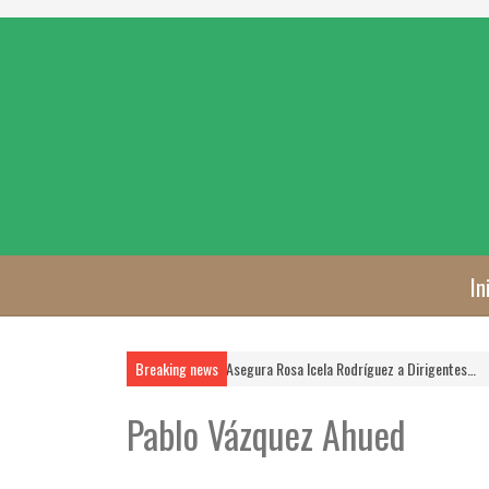
In
 FSTSE …
La FSTSE es Prioridad, Asegura Rosa Icela Rodríguez a Dirigentes…
Breaking news
Cump
Pablo Vázquez Ahued