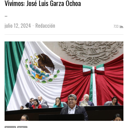
Vivimos: José Luis Garza Ochoa
…
Author
julio 12, 2024
Redacción
733