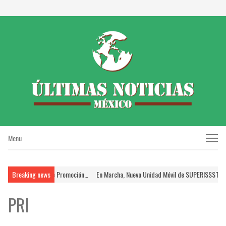
Menu
Menu
en el Proceso de Promoción…
Breaking news
En Marcha, Nueva Unidad Móvil de SUPERISSSTE; Brin
PRI