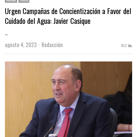
Nacional
Política
Urgen Campañas de Concientización a Favor del
Cuidado del Agua: Javier Casique
…
Author
agosto 4, 2023
Redacción
852