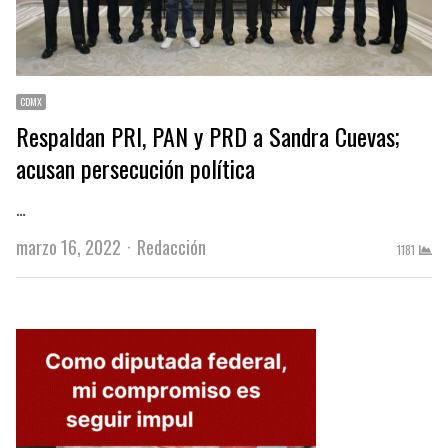
CDMX
Respaldan PRI, PAN y PRD a Sandra Cuevas;
acusan persecución política
…
Author
marzo 16, 2022
Redacción
1181