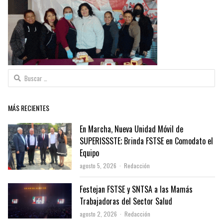
Buscar:
MÁS RECIENTES
En Marcha, Nueva Unidad Móvil de
SUPERISSSTE; Brinda FSTSE en Comodato el
Equipo
Author
agosto 5, 2026
Redacción
Festejan FSTSE y SNTSA a las Mamás
Trabajadoras del Sector Salud
Author
agosto 2, 2026
Redacción