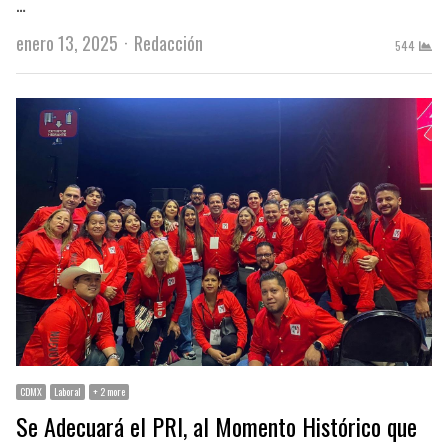
…
Author
enero 13, 2025
Redacción
544
CDMX
Laboral
+ 2 more
Se Adecuará el PRI, al Momento Histórico que