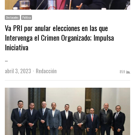
Destacados
Política
Va PRI por anular elecciones en las que
Intervenga el Crimen Organizado; Impulsa
Iniciativa
…
Author
abril 3, 2023
Redacción
859