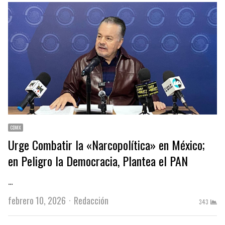
CDMX
Urge Combatir la «Narcopolítica» en México;
en Peligro la Democracia, Plantea el PAN
…
Author
febrero 10, 2026
Redacción
343