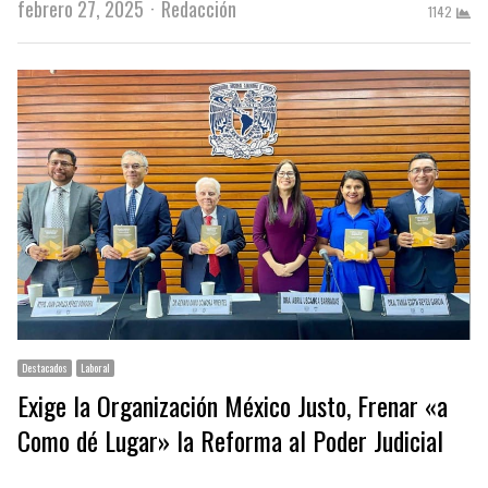
Author
febrero 27, 2025
Redacción
1142
Destacados
Laboral
Exige la Organización México Justo, Frenar «a
Como dé Lugar» la Reforma al Poder Judicial
…