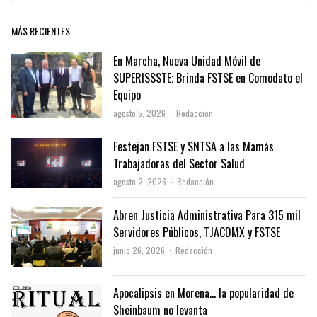
MÁS RECIENTES
En Marcha, Nueva Unidad Móvil de
SUPERISSSTE; Brinda FSTSE en Comodato el
Equipo
Author
agosto 5, 2026
Redacción
Festejan FSTSE y SNTSA a las Mamás
Trabajadoras del Sector Salud
Author
agosto 2, 2026
Redacción
Abren Justicia Administrativa Para 315 mil
Servidores Públicos, TJACDMX y FSTSE
Author
junio 26, 2026
Redacción
Apocalipsis en Morena… la popularidad de
Sheinbaum no levanta