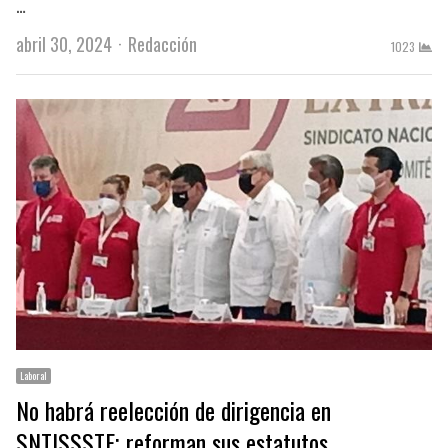
…
Author
abril 30, 2024
Redacción
1023
Laboral
No habrá reelección de dirigencia en
SNTISSSTE; reforman sus estatutos