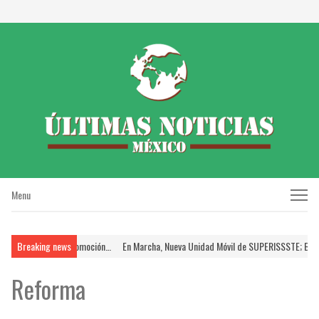
Menu
Menu
 Proceso de Promoción…
Breaking news
En Marcha, Nueva Unidad Móvil de SUPERISSSTE; Brinda FS
Reforma