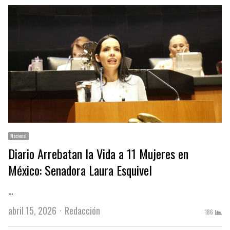
Nacional
Diario Arrebatan la Vida a 11 Mujeres en
México: Senadora Laura Esquivel
…
Author
abril 15, 2026
Redacción
186