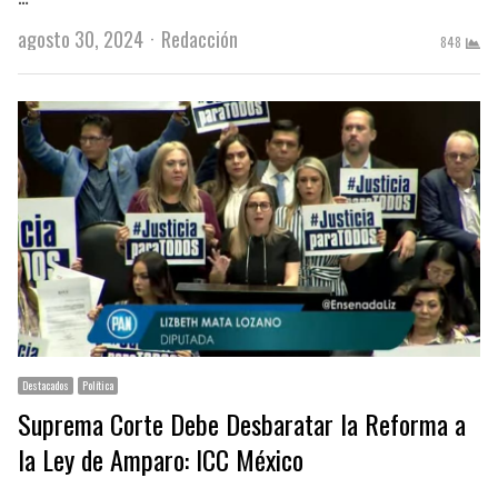
Author
agosto 30, 2024
Redacción
848
Destacados
Política
Suprema Corte Debe Desbaratar la Reforma a
la Ley de Amparo: ICC México