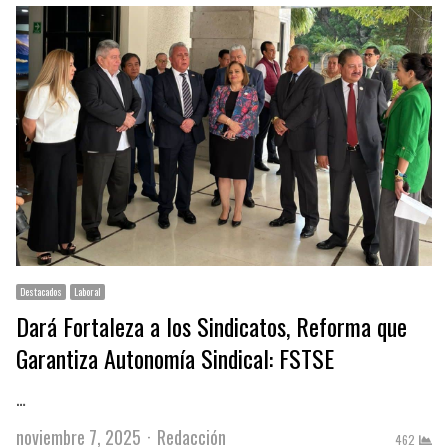
Destacados
Laboral
Dará Fortaleza a los Sindicatos, Reforma que
Garantiza Autonomía Sindical: FSTSE
…
Author
noviembre 7, 2025
Redacción
462