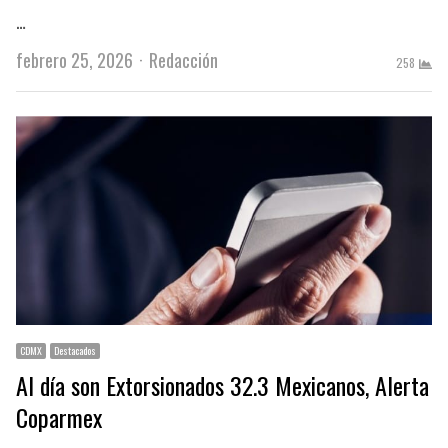
…
Author
febrero 25, 2026
Redacción
258
CDMX
Destacados
Al día son Extorsionados 32.3 Mexicanos, Alerta
Coparmex