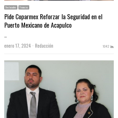
Destacados
Finanzas
Pide Coparmex Reforzar la Seguridad en el
Puerto Mexicano de Acapulco
…
Author
enero 17, 2024
Redacción
1042