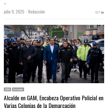
…
Author
julio 9, 2025
Redacción
627
CDMX
Destacados
Alcalde en GAM, Encabeza Operativo Policial en
Varias Colonias de la Demarcación