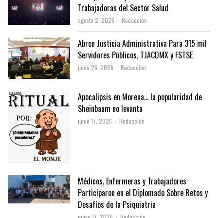
Trabajadoras del Sector Salud
Author
agosto 2, 2026
Redacción
Abren Justicia Administrativa Para 315 mil
Servidores Públicos, TJACDMX y FSTSE
Author
junio 26, 2026
Redacción
Apocalipsis en Morena… la popularidad de
Sheinbaum no levanta
Author
junio 17, 2026
Redacción
Médicos, Enfermeras y Trabajadores
Participaron en el Diplomado Sobre Retos y
Desafíos de la Psiquiatria
Author
mayo 17, 2026
Redacción