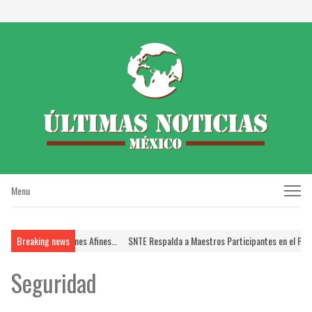
Menu
Menu
ría y Profesiones Afines…
Breaking news
SNTE Respalda a Maestros Participantes en el Proceso d
Seguridad