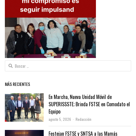
Buscar:
MÁS RECIENTES
En Marcha, Nueva Unidad Móvil de
SUPERISSSTE; Brinda FSTSE en Comodato el
Equipo
Author
agosto 5, 2026
Redacción
Festejan FSTSE y SNTSA a las Mamás