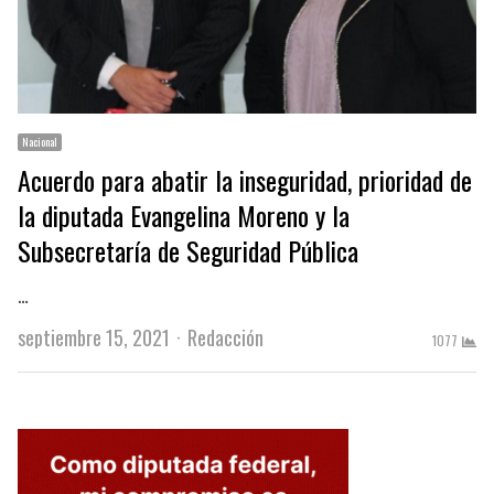
Nacional
Acuerdo para abatir la inseguridad, prioridad de
la diputada Evangelina Moreno y la
Subsecretaría de Seguridad Pública
…
Author
septiembre 15, 2021
Redacción
1077