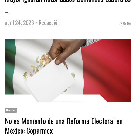
…
Author
abril 24, 2026
Redacción
275
Nacional
No es Momento de una Reforma Electoral en
México: Coparmex