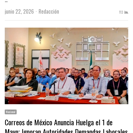
Author
junio 22, 2026
Redacción
113
Nacional
Correos de México Anuncia Huelga el 1 de
Mayo; Ignoran Autoridades Demandas Laborales