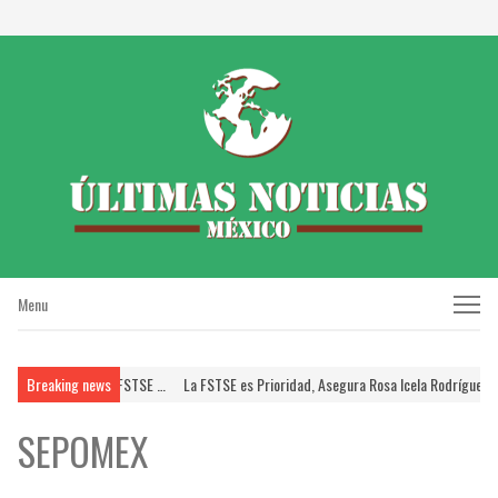
Menu
Menu
RISSSTE; Brinda FSTSE …
Breaking news
La FSTSE es Prioridad, Asegura Rosa Icela Rodríguez a Dir
SEPOMEX