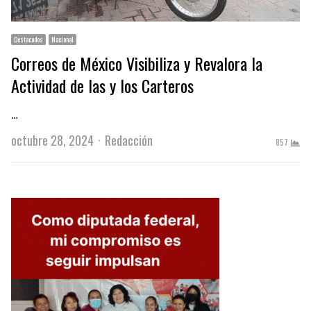
Destacados
Nacional
Correos de México Visibiliza y Revalora la
Actividad de las y los Carteros
…
Author
octubre 28, 2024
Redacción
857