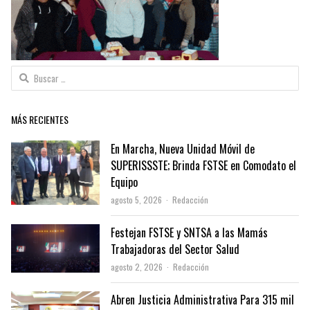
Buscar:
MÁS RECIENTES
En Marcha, Nueva Unidad Móvil de
SUPERISSSTE; Brinda FSTSE en Comodato el
Equipo
Author
agosto 5, 2026
Redacción
Festejan FSTSE y SNTSA a las Mamás
Trabajadoras del Sector Salud
Author
agosto 2, 2026
Redacción
Abren Justicia Administrativa Para 315 mil