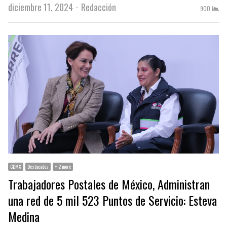
Author
diciembre 11, 2024
Redacción
900
CDMX
Destacados
+ 2 more
Trabajadores Postales de México, Administran
una red de 5 mil 523 Puntos de Servicio: Esteva
Medina