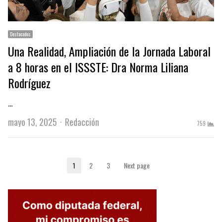
Destacados
Una Realidad, Ampliación de la Jornada Laboral
a 8 horas en el ISSSTE: Dra Norma Liliana
Rodríguez
…
Author
mayo 13, 2025
Redacción
759
Paginación
1
2
3
Next page
Page
Page
Page
de
entradas