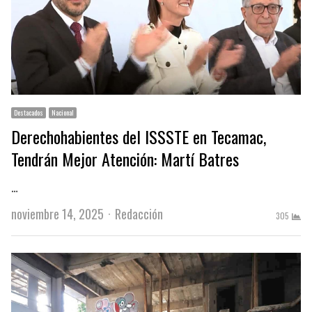
Destacados
Nacional
Derechohabientes del ISSSTE en Tecamac,
Tendrán Mejor Atención: Martí Batres
…
Author
noviembre 14, 2025
Redacción
305