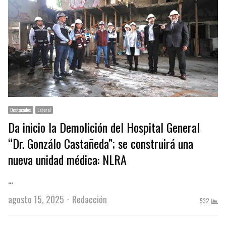
Destacados
Laboral
Da inicio la Demolición del Hospital General
“Dr. Gonzálo Castañeda”; se construirá una
nueva unidad médica: NLRA
…
Author
agosto 15, 2025
Redacción
532