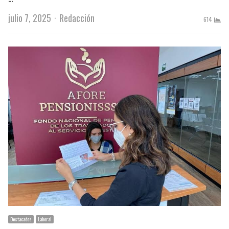
Author
julio 7, 2025
Redacción
614
Destacados
Laboral