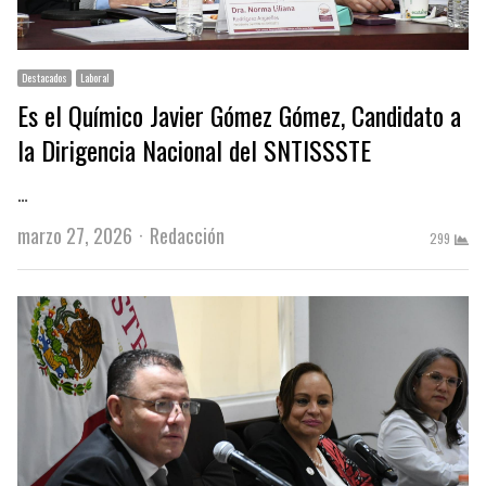
Destacados
Laboral
Es el Químico Javier Gómez Gómez, Candidato a
la Dirigencia Nacional del SNTISSSTE
…
Author
marzo 27, 2026
Redacción
299