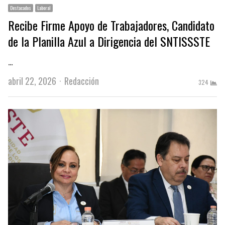
Destacados
Laboral
Recibe Firme Apoyo de Trabajadores, Candidato
de la Planilla Azul a Dirigencia del SNTISSSTE
…
Author
abril 22, 2026
Redacción
324