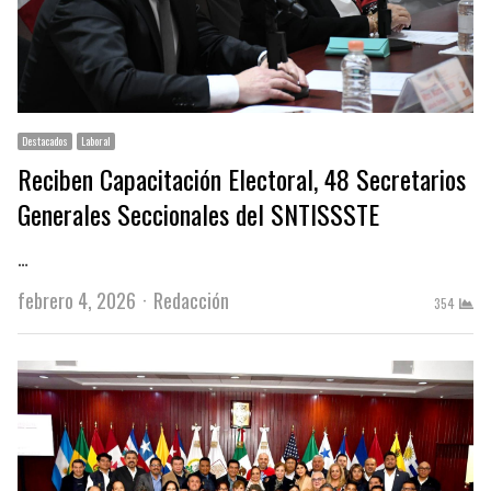
Destacados
Laboral
Reciben Capacitación Electoral, 48 Secretarios
Generales Seccionales del SNTISSSTE
…
Author
febrero 4, 2026
Redacción
354