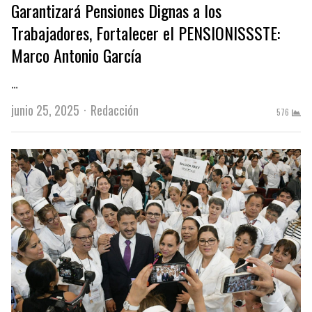
Garantizará Pensiones Dignas a los
Trabajadores, Fortalecer el PENSIONISSSTE:
Marco Antonio García
…
Author
junio 25, 2025
Redacción
576