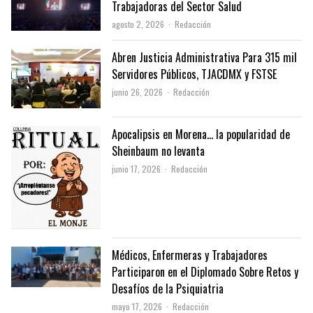
Trabajadoras del Sector Salud
Author
agosto 2, 2026
Redacción
Abren Justicia Administrativa Para 315 mil
Servidores Públicos, TJACDMX y FSTSE
Author
junio 26, 2026
Redacción
Apocalipsis en Morena… la popularidad de
Sheinbaum no levanta
Author
junio 17, 2026
Redacción
Médicos, Enfermeras y Trabajadores
Participaron en el Diplomado Sobre Retos y
Desafíos de la Psiquiatria
Author
mayo 17, 2026
Redacción