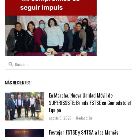
Buscar:
MÁS RECIENTES
En Marcha, Nueva Unidad Móvil de
SUPERISSSTE; Brinda FSTSE en Comodato el
Equipo
Author
agosto 5, 2026
Redacción
Festejan FSTSE y SNTSA a las Mamás