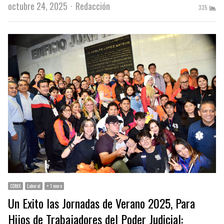
Author
octubre 24, 2025
Redacción
335
CDMX
Laboral
+ 1 more
Un Exito las Jornadas de Verano 2025, Para
Hijos de Trabajadores del Poder Judicial: