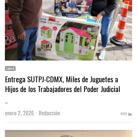
Laboral
Entrega SUTPJ-CDMX, Miles de Juguetes a
Hijos de los Trabajadores del Poder Judicial
…
Author
enero 2, 2026
Redacción
400