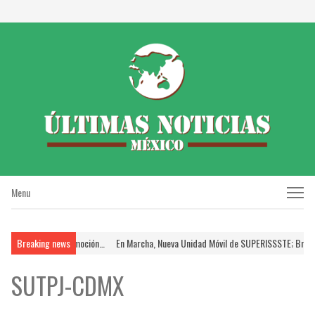
Menu
Menu
oceso de Promoción…
Breaking news
En Marcha, Nueva Unidad Móvil de SUPERISSSTE; Brinda FSTSE
SUTPJ-CDMX