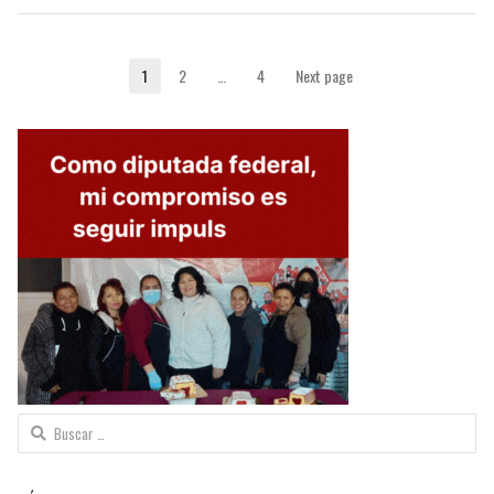
Paginación
1
2
…
4
Next page
Page
Page
Page
de
entradas
Buscar: