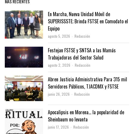
MÁS RECIENTES
En Marcha, Nueva Unidad Móvil de
SUPERISSSTE; Brinda FSTSE en Comodato el
Equipo
Author
agosto 5, 2026
Redacción
Festejan FSTSE y SNTSA a las Mamás
Trabajadoras del Sector Salud
Author
agosto 2, 2026
Redacción
Abren Justicia Administrativa Para 315 mil
Servidores Públicos, TJACDMX y FSTSE
Author
junio 26, 2026
Redacción
Apocalipsis en Morena… la popularidad de
Sheinbaum no levanta
Author
junio 17, 2026
Redacción