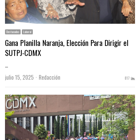
Destacados
Laboral
Gana Planilla Naranja, Elección Para Dirigir el
SUTPJ-CDMX
…
Author
julio 15, 2025
Redacción
817