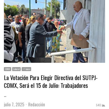
CDMX
Laboral
+ 1 more
La Votación Para Elegir Directiva del SUTPJ-
CDMX, Será el 15 de Julio: Trabajadores
…
Author
julio 7, 2025
Redacción
540