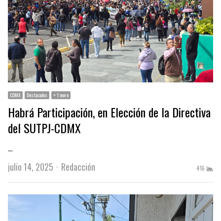
CDMX
Destacados
+ 1 more
Habrá Participación, en Elección de la Directiva
del SUTPJ-CDMX
…
Author
julio 14, 2025
Redacción
416