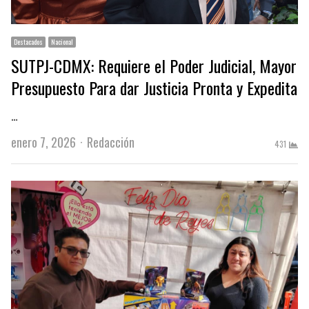
Destacados
Nacional
SUTPJ-CDMX: Requiere el Poder Judicial, Mayor
Presupuesto Para dar Justicia Pronta y Expedita
…
Author
enero 7, 2026
Redacción
431