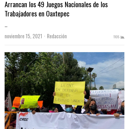
Arrancan los 49 Juegos Nacionales de los
Trabajadores en Oaxtepec
…
Author
noviembre 15, 2021
Redacción
1105