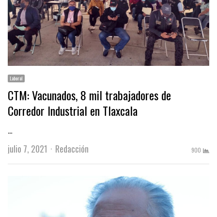
Laboral
CTM: Vacunados, 8 mil trabajadores de
Corredor Industrial en Tlaxcala
…
Author
julio 7, 2021
Redacción
900