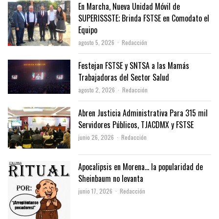
En Marcha, Nueva Unidad Móvil de
SUPERISSSTE; Brinda FSTSE en Comodato el
Equipo
Author
agosto 5, 2026
Redacción
Festejan FSTSE y SNTSA a las Mamás
Trabajadoras del Sector Salud
Author
agosto 2, 2026
Redacción
Abren Justicia Administrativa Para 315 mil
Servidores Públicos, TJACDMX y FSTSE
Author
junio 26, 2026
Redacción
Apocalipsis en Morena… la popularidad de
Sheinbaum no levanta
Author
junio 17, 2026
Redacción