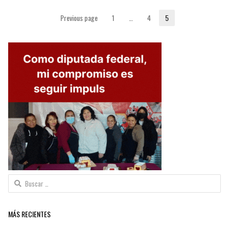
Paginación
Previous page
1
…
4
5
Page
Page
Page
de
entradas
Buscar:
MÁS RECIENTES