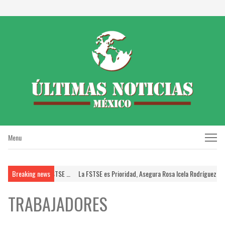
Menu
Menu
SSTE; Brinda FSTSE …
Breaking news
La FSTSE es Prioridad, Asegura Rosa Icela Rodríguez a Dirige
TRABAJADORES