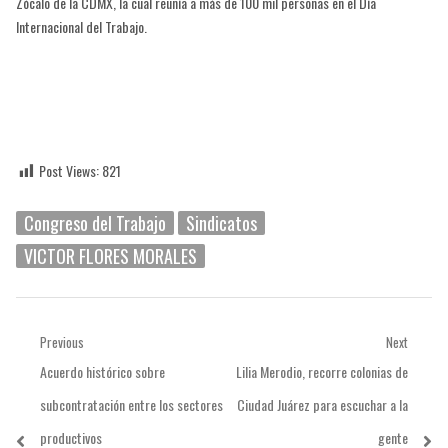
Zócalo de la CDMX, la cual reunía a más de 100 mil personas en el Día
Internacional del Trabajo.
Post Views:
821
Congreso del Trabajo
Sindicatos
VICTOR FLORES MORALES
Navegación
Previous
Next
Previous
Next
Acuerdo histórico sobre
Lilia Merodio, recorre colonias de
de
post:
post:
subcontratación entre los sectores
Ciudad Juárez para escuchar a la
entradas
productivos
gente