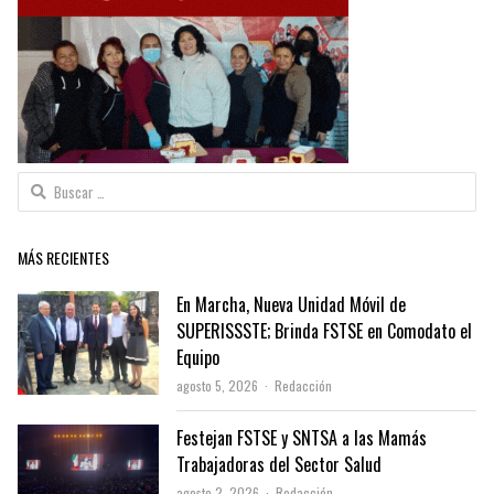
Buscar:
MÁS RECIENTES
En Marcha, Nueva Unidad Móvil de
SUPERISSSTE; Brinda FSTSE en Comodato el
Equipo
Author
agosto 5, 2026
Redacción
Festejan FSTSE y SNTSA a las Mamás
Trabajadoras del Sector Salud
Author
agosto 2, 2026
Redacción