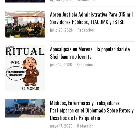
Abren Justicia Administrativa Para 315 mil
Servidores Públicos, TJACDMX y FSTSE
Author
junio 26, 2026
Redacción
Apocalipsis en Morena… la popularidad de
Sheinbaum no levanta
Author
junio 17, 2026
Redacción
Médicos, Enfermeras y Trabajadores
Participaron en el Diplomado Sobre Retos y
Desafíos de la Psiquiatria
Author
mayo 17, 2026
Redacción