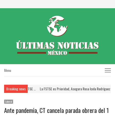
Menu
Menu
ISSSTE; Brinda FSTSE …
Breaking news
La FSTSE es Prioridad, Asegura Rosa Icela Rodríguez a Diri
Laboral
Ante pandemia, CT cancela parada obrera del 1