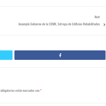
Next
Next
Incumple Gobierno de la CDMX, Entrega de Edificios Rehabilitados
post:
facebook
 obligatorios están marcados con
*