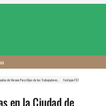
zas
no Para Hijos de los Trabajadores…
Festejan FSTSE y SNTSA a las Mamás Trabajador
as en la Ciudad de