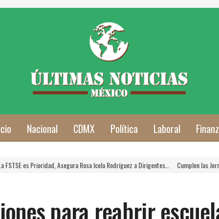
icio
Nacional
CDMX
Política
Laboral
Finan
rioridad, Asegura Rosa Icela Rodríguez a Dirigentes…
Cumplen las Jornadas de Vera
ones para reabrir escuel