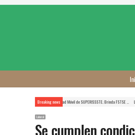
In
…
En Marcha, Nueva Unidad Móvil de SUPERISSSTE; Brinda FSTSE …
Breaking news
La FSTSE es P
Laboral
Se cumplen condici