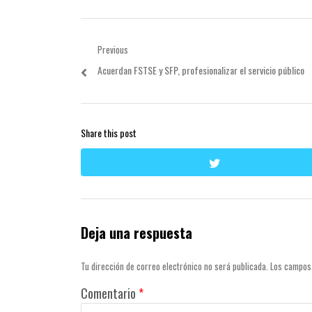
Navegación
Previous
Previous
Acuerdan FSTSE y SFP, profesionalizar el servicio público
de
post:
entradas
Share this post
twitter
Deja una respuesta
Tu dirección de correo electrónico no será publicada.
Los campos
Comentario
*