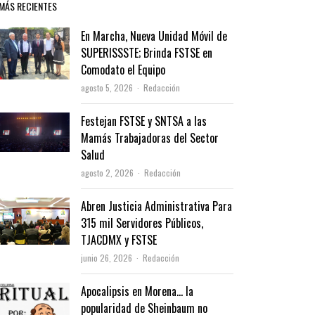
MÁS RECIENTES
En Marcha, Nueva Unidad Móvil de
SUPERISSSTE; Brinda FSTSE en
Comodato el Equipo
Author
agosto 5, 2026
Redacción
Festejan FSTSE y SNTSA a las
Mamás Trabajadoras del Sector
Salud
Author
agosto 2, 2026
Redacción
Abren Justicia Administrativa Para
315 mil Servidores Públicos,
TJACDMX y FSTSE
Author
junio 26, 2026
Redacción
Apocalipsis en Morena… la
popularidad de Sheinbaum no