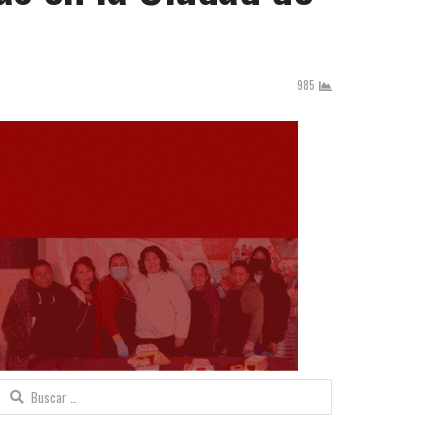
985
Buscar: