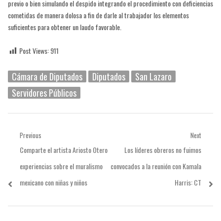
previo o bien simulando el despido integrando el procedimiento con deficiencias
cometidas de manera dolosa a fin de darle al trabajador los elementos
suficientes para obtener un laudo favorable.
Post Views:
911
Cámara de Diputados
Diputados
San Lazaro
Servidores Públicos
Navegación
Previous
Next
Previous
Next
Comparte el artista Ariosto Otero
Los líderes obreros no fuimos
de
post:
post:
experiencias sobre el muralismo
convocados a la reunión con Kamala
entradas
mexicano con niñas y niños
Harris: CT