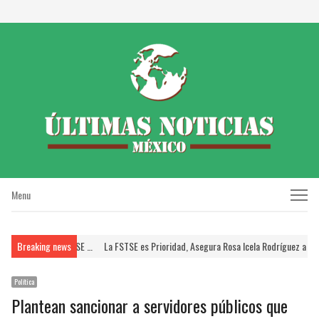
Menu
Menu
SSSTE; Brinda FSTSE …
Breaking news
La FSTSE es Prioridad, Asegura Rosa Icela Rodríguez a Dirig
Política
Plantean sancionar a servidores públicos que