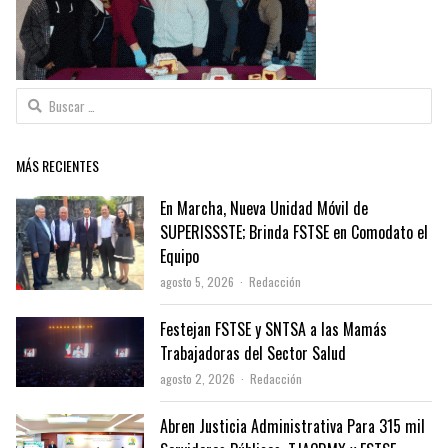
Buscar:
MÁS RECIENTES
En Marcha, Nueva Unidad Móvil de
SUPERISSSTE; Brinda FSTSE en Comodato el
Equipo
Author
agosto 5, 2026
Redacción
Festejan FSTSE y SNTSA a las Mamás
Trabajadoras del Sector Salud
Author
agosto 2, 2026
Redacción
Abren Justicia Administrativa Para 315 mil