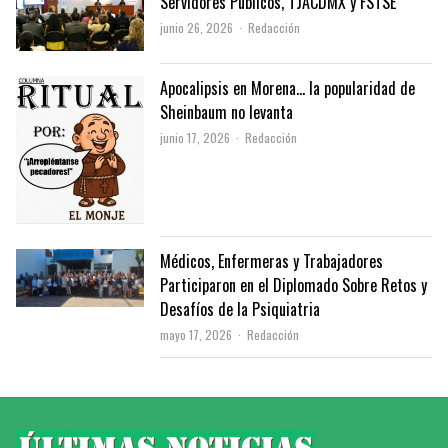
Servidores Públicos, TJACDMX y FSTSE
Author
junio 26, 2026
Redacción
Apocalipsis en Morena… la popularidad de
Sheinbaum no levanta
Author
junio 17, 2026
Redacción
Médicos, Enfermeras y Trabajadores
Participaron en el Diplomado Sobre Retos y
Desafíos de la Psiquiatria
Author
mayo 17, 2026
Redacción