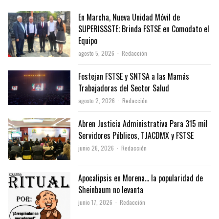
En Marcha, Nueva Unidad Móvil de
SUPERISSSTE; Brinda FSTSE en Comodato el
Equipo
Author
agosto 5, 2026
Redacción
Festejan FSTSE y SNTSA a las Mamás
Trabajadoras del Sector Salud
Author
agosto 2, 2026
Redacción
Abren Justicia Administrativa Para 315 mil
Servidores Públicos, TJACDMX y FSTSE
Author
junio 26, 2026
Redacción
Apocalipsis en Morena… la popularidad de
Sheinbaum no levanta
Author
junio 17, 2026
Redacción