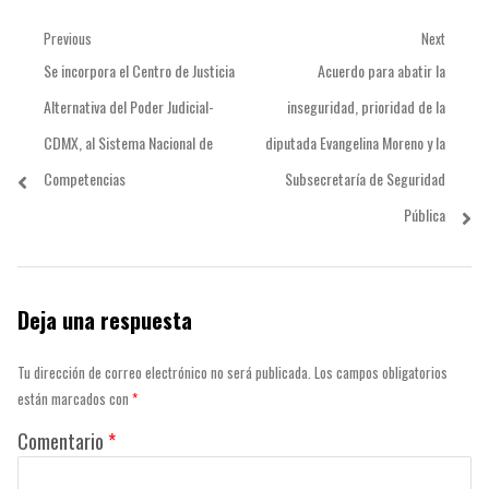
Navegación
Previous
Next
Previous
Next
Se incorpora el Centro de Justicia
Acuerdo para abatir la
de
post:
post:
Alternativa del Poder Judicial-
inseguridad, prioridad de la
entradas
CDMX, al Sistema Nacional de
diputada Evangelina Moreno y la
Competencias
Subsecretaría de Seguridad
Pública
Deja una respuesta
Tu dirección de correo electrónico no será publicada.
Los campos obligatorios
están marcados con
*
Comentario
*