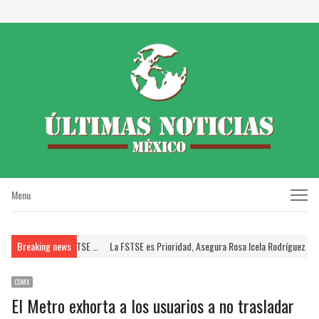
Menu
Menu
RISSSTE; Brinda FSTSE …
Breaking news
La FSTSE es Prioridad, Asegura Rosa Icela Rodríguez a Dir
CDMX
El Metro exhorta a los usuarios a no trasladar