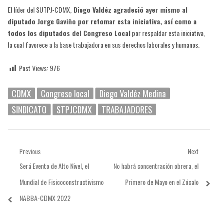
El líder del SUTPJ-CDMX,
Diego Valdéz agradeció ayer mismo al
diputado Jorge Gaviño por retomar esta iniciativa, así como a
todos los diputados del Congreso Local
por respaldar esta iniciativa,
la cual favorece a la base trabajadora en sus derechos laborales y humanos.
Post Views:
976
CDMX
Congreso local
Diego Valdéz Medina
SINDICATO
STPJCDMX
TRABAJADORES
Navegación
Previous
Next
Previous
Next
Será Evento de Alto Nivel, el
No habrá concentración obrera, el
de
post:
post:
Mundial de Fisicoconstructivismo
Primero de Mayo en el Zócalo
entradas
NABBA-CDMX 2022