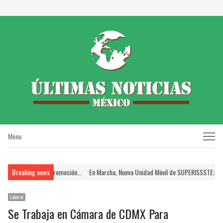
Menu
Menu
n el Proceso de Promoción…
Breaking news
En Marcha, Nueva Unidad Móvil de SUPERISSSTE; Brind
Laboral
Se Trabaja en Cámara de CDMX Para