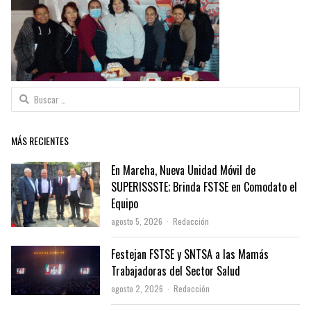
Buscar:
MÁS RECIENTES
En Marcha, Nueva Unidad Móvil de
SUPERISSSTE; Brinda FSTSE en Comodato el
Equipo
Author
agosto 5, 2026
Redacción
Festejan FSTSE y SNTSA a las Mamás
Trabajadoras del Sector Salud
Author
agosto 2, 2026
Redacción