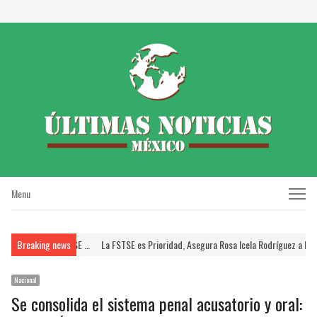
Menu
Menu
SSTE; Brinda FSTSE …
Breaking news
La FSTSE es Prioridad, Asegura Rosa Icela Rodríguez a Dirige
Nacional
Se consolida el sistema penal acusatorio y oral: