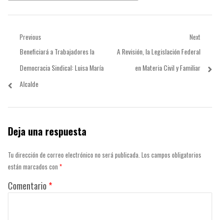
Navegación
Previous
Next
Previous
Next
Beneficiará a Trabajadores la
A Revisión, la Legislación Federal
de
post:
post:
Democracia Sindical: Luisa María
en Materia Civil y Familiar
entradas
Alcalde
Deja una respuesta
Tu dirección de correo electrónico no será publicada.
Los campos obligatorios
están marcados con
*
Comentario
*