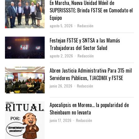
En Marcha, Nueva Unidad Móvil de
SUPERISSSTE; Brinda FSTSE en Comodato el
Equipo
Author
agosto 5, 2026
Redacción
Festejan FSTSE y SNTSA a las Mamás
Trabajadoras del Sector Salud
Author
agosto 2, 2026
Redacción
Abren Justicia Administrativa Para 315 mil
Servidores Públicos, TJACDMX y FSTSE
Author
junio 26, 2026
Redacción
Apocalipsis en Morena… la popularidad de
Sheinbaum no levanta
Author
junio 17, 2026
Redacción