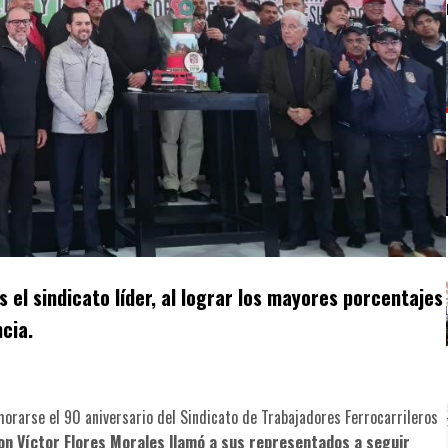
 el sindicato líder, al lograr los mayores porcentajes
cia.
orarse el 90 aniversario del Sindicato de Trabajadores Ferrocarrileros
on Víctor Flores Morales llamó a sus representados a seguir