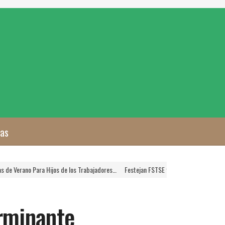
zas
 los Trabajadores…
Festejan FSTSE y SNTSA a las Mamás Trabajadoras del Sector…
rminante