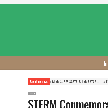
In
ueva Unidad Móvil de SUPERISSSTE; Brinda FSTSE …
Breaking news
La FSTSE es Prioridad, Asegura
Laboral
STFRM Conmemora 