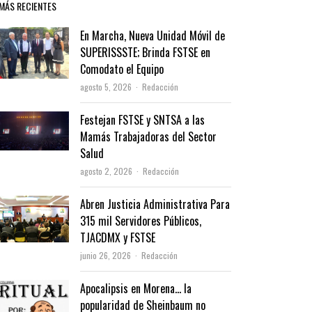
MÁS RECIENTES
En Marcha, Nueva Unidad Móvil de
SUPERISSSTE; Brinda FSTSE en
Comodato el Equipo
Author
agosto 5, 2026
Redacción
Festejan FSTSE y SNTSA a las
Mamás Trabajadoras del Sector
Salud
Author
agosto 2, 2026
Redacción
Abren Justicia Administrativa Para
315 mil Servidores Públicos,
TJACDMX y FSTSE
Author
junio 26, 2026
Redacción
Apocalipsis en Morena… la
popularidad de Sheinbaum no