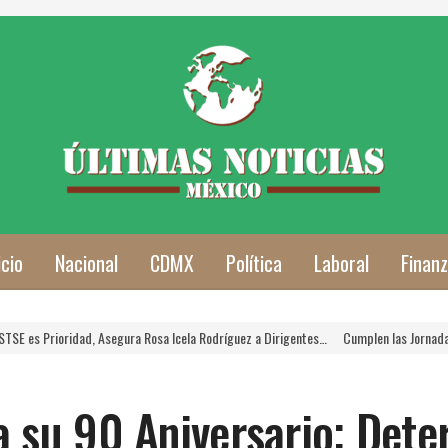
icio
Nacional
CDMX
Política
Laboral
Finan
 Rosa Icela Rodríguez a Dirigentes…
Cumplen las Jornadas de Verano Para Hijos de
su 90 Aniversario; Dete