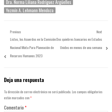
Dra. Norma Liliana Rodríguez Argüelles
Yezmín A. Lehmann Mendoza
Navegación
Previous
Next
Previous
Next
Listos, los Acuerdos en la Comisión
Dos quiebres bancarios en Estados
de
post:
post:
Nacional Mixta Para Planeación de
Unidos en menos de una semana
entradas
Recursos Humanos 2023
Deja una respuesta
Tu dirección de correo electrónico no será publicada.
Los campos obligatorios
están marcados con
*
Comentario
*