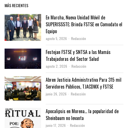
MÁS RECIENTES
En Marcha, Nueva Unidad Móvil de
SUPERISSSTE; Brinda FSTSE en Comodato el
Equipo
Author
agosto 5, 2026
Redacción
Festejan FSTSE y SNTSA a las Mamás
Trabajadoras del Sector Salud
Author
agosto 2, 2026
Redacción
Abren Justicia Administrativa Para 315 mil
Servidores Públicos, TJACDMX y FSTSE
Author
junio 26, 2026
Redacción
Apocalipsis en Morena… la popularidad de
Sheinbaum no levanta
Author
junio 17, 2026
Redacción