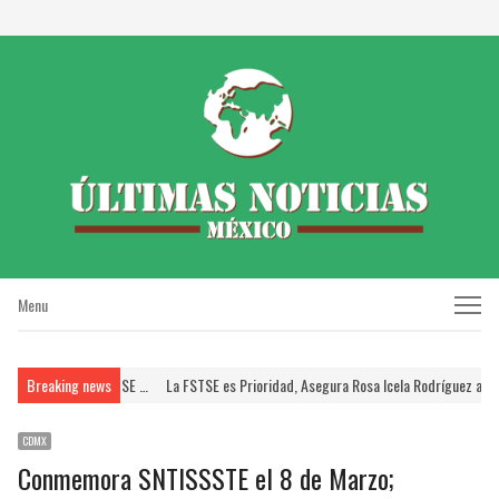
Menu
Menu
STE; Brinda FSTSE …
Breaking news
La FSTSE es Prioridad, Asegura Rosa Icela Rodríguez a Dirige
CDMX
Conmemora SNTISSSTE el 8 de Marzo;