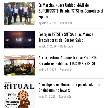
En Marcha, Nueva Unidad Móvil de
SUPERISSSTE; Brinda FSTSE en Comodato el
Equipo
Author
agosto 5, 2026
Redacción
Festejan FSTSE y SNTSA a las Mamás
Trabajadoras del Sector Salud
Author
agosto 2, 2026
Redacción
Abren Justicia Administrativa Para 315 mil
Servidores Públicos, TJACDMX y FSTSE
Author
junio 26, 2026
Redacción
Apocalipsis en Morena… la popularidad de
Sheinbaum no levanta
Author
junio 17, 2026
Redacción