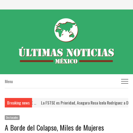
Menu
Menu
E; Brinda FSTSE …
Breaking news
La FSTSE es Prioridad, Asegura Rosa Icela Rodríguez a Dirigent
Destacados
A Borde del Colapso, Miles de Mujeres