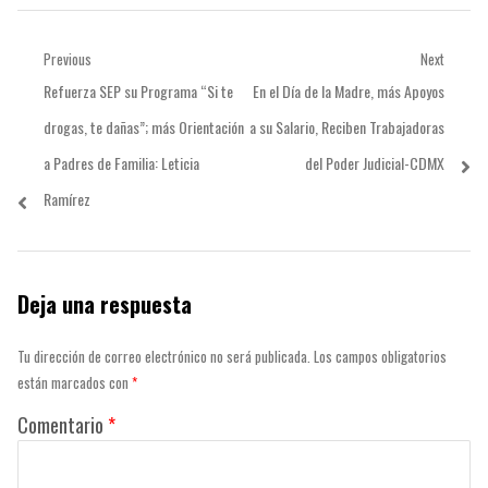
Navegación
Previous
Next
Previous
Next
Refuerza SEP su Programa “Si te
En el Día de la Madre, más Apoyos
de
post:
post:
drogas, te dañas”; más Orientación
a su Salario, Reciben Trabajadoras
entradas
a Padres de Familia: Leticia
del Poder Judicial-CDMX
Ramírez
Deja una respuesta
Tu dirección de correo electrónico no será publicada.
Los campos obligatorios
están marcados con
*
Comentario
*