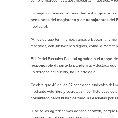
como lo merecen ustedes, maestras, maestros, y todo
En segundo término,
el presidente dijo que no se
pensiones del magisterio y de trabajadores del 
neoliberal.
“Antes de que terminemos vamos a buscar la forma 
maestros, con jubilaciones dignas, como lo merecen
El jefe del Ejecutivo Federal
agradeció el apoyo de
responsable durante la pandemia
, y destacó que,
un derecho del pueblo, no un privilegio.
Celebró que 40 de las 57 secciones sindicales del m
mediante voto libre y secreto, sin conflicto poselec
presentado paros ni han cerrado las escuelas por es
“Eso se los agradecemos de todo corazón, porque re
merecen respeto porque son responsables y actúan si