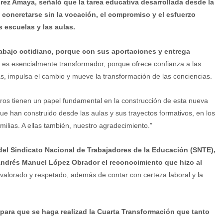
írez Amaya, señaló que la tarea educativa desarrollada desde la
 concretarse sin la vocación, el compromiso y el esfuerzo
 escuelas y las aulas.
rabajo cotidiano, porque con sus aportaciones y entrega
o es esencialmente transformador, porque ofrece confianza a las
as, impulsa el cambio y mueve la transformación de las conciencias.
os tienen un papel fundamental en la construcción de esta nueva
ue han construido desde las aulas y sus trayectos formativos, en los
ilias. A ellas también, nuestro agradecimiento.”
 del Sindicato Nacional de Trabajadores de la Educación (SNTE),
Andrés Manuel López Obrador el reconocimiento que hizo al
o valorado y respetado, además de contar con certeza laboral y la
para que se haga realizad la Cuarta Transformación que tanto