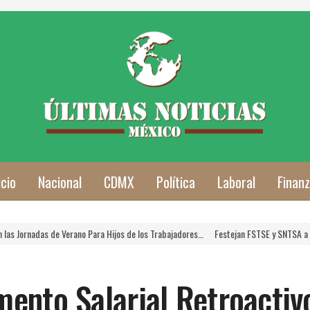
icio
Nacional
CDMX
Política
Laboral
Finan
no Para Hijos de los Trabajadores…
Festejan FSTSE y SNTSA a las Mamás Trabajado
ento Salarial Retroacti