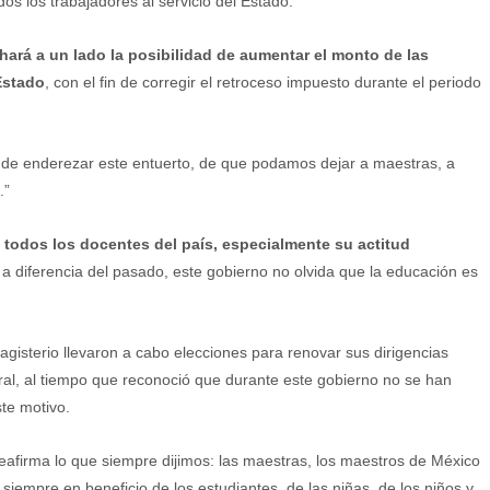
s los trabajadores al servicio del Estado.”
 hará a un lado la posibilidad de aumentar el monto de las
Estado
, con el fin de corregir el retroceso impuesto durante el periodo
de enderezar este entuerto, de que podamos dejar a maestras, a
.”
 todos los docentes del país, especialmente su actitud
 a diferencia del pasado, este gobierno no olvida que la educación es
agisterio llevaron a cabo elecciones para renovar sus dirigencias
toral, al tiempo que reconoció que durante este gobierno no se han
te motivo.
afirma lo que siempre dijimos: las maestras, los maestros de México
empre en beneficio de los estudiantes, de las niñas, de los niños y