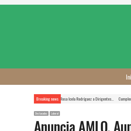
In
rioridad, Asegura Rosa Icela Rodríguez a Dirigentes…
Breaking news
Cumplen las Jornadas de Vera
Destacados
Laboral
Anuncia AMLO, Aum