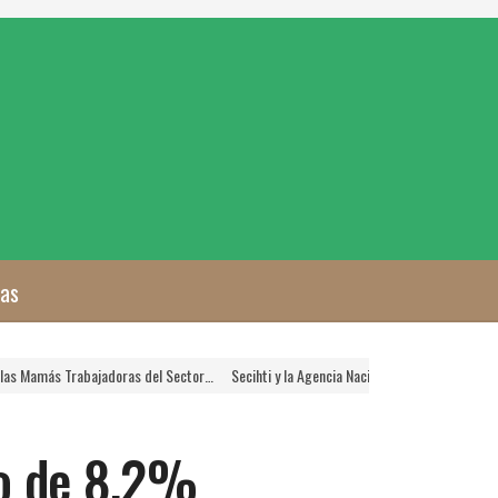
zas
ras del Sector…
Secihti y la Agencia Nacional de Aduanas Crearán Plataforma Digit
vo de 8.2%