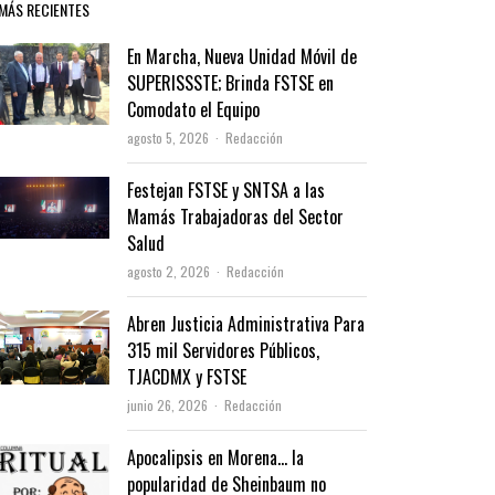
MÁS RECIENTES
En Marcha, Nueva Unidad Móvil de
SUPERISSSTE; Brinda FSTSE en
Comodato el Equipo
Author
agosto 5, 2026
Redacción
Festejan FSTSE y SNTSA a las
Mamás Trabajadoras del Sector
Salud
Author
agosto 2, 2026
Redacción
Abren Justicia Administrativa Para
315 mil Servidores Públicos,
TJACDMX y FSTSE
Author
junio 26, 2026
Redacción
Apocalipsis en Morena… la
popularidad de Sheinbaum no