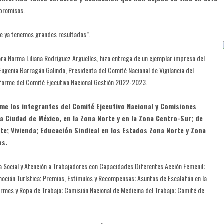
mpromisos.
ue ya tenemos grandes resultados”.
ctora Norma Liliana Rodríguez Argüelles, hizo entrega de un ejemplar impreso del
Eugenia Barragán Galindo, Presidenta del Comité Nacional de Vigilancia del
nforme del Comité Ejecutivo Nacional Gestión 2022-2023.
rme los integrantes del Comité Ejecutivo Nacional y Comisiones
la Ciudad de México, en la Zona Norte y en la Zona Centro-Sur; de
te; Vivienda; Educación Sindical en los Estados Zona Norte y Zona
os.
a Social y Atención a Trabajadores con Capacidades Diferentes Acción Femenil;
moción Turística; Premios, Estímulos y Recompensas; Asuntos de Escalafón en la
ormes y Ropa de Trabajo; Comisión Nacional de Medicina del Trabajo; Comité de