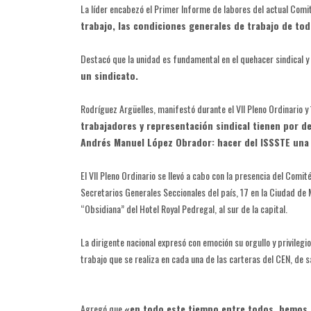
La líder encabezó el Primer Informe de labores del actual Comit
trabajo, las condiciones generales de trabajo de to
Destacó que la unidad es fundamental en el quehacer sindical 
un sindicato.
Rodríguez Argüelles, manifestó durante el VII Pleno Ordinario 
trabajadores y representación sindical tienen por de
Andrés Manuel López Obrador: hacer del ISSSTE una i
El VII Pleno Ordinario se llevó a cabo con la presencia del Com
Secretarios Generales Seccionales del país, 17 en la Ciudad de 
“Obsidiana” del Hotel Royal Pedregal, al sur de la capital.
La dirigente nacional expresó con emoción su orgullo y privileg
trabajo que se realiza en cada una de las carteras del CEN, de s
Agregó que
«en todo este tiempo entre todos, hemos i