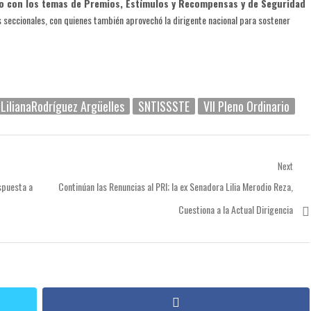
jo con los temas de Premios, Estímulos y Recompensas y de Seguridad
es seccionales, con quienes también aprovechó la dirigente nacional para sostener
LilianaRodríguez Argüelles
SNTISSSTE
VII Pleno Ordinario
Next
Next
spuesta a
Continúan las Renuncias al PRI; la ex Senadora Lilia Merodio Reza,
post:
Cuestiona a la Actual Dirigencia
facebook