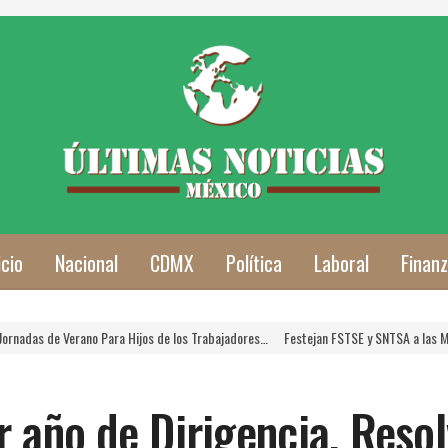
icio
Nacional
CDMX
Política
Laboral
Finan
e Verano Para Hijos de los Trabajadores…
Festejan FSTSE y SNTSA a las Mamás Trab
 año de Dirigencia, Resol