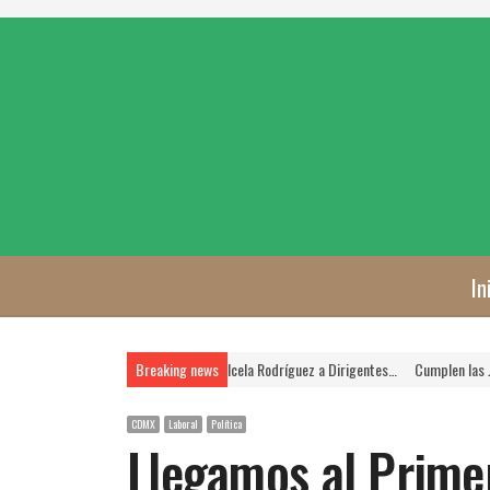
In
E es Prioridad, Asegura Rosa Icela Rodríguez a Dirigentes…
Breaking news
Cumplen las Jornadas d
CDMX
Laboral
Política
Llegamos al Primer