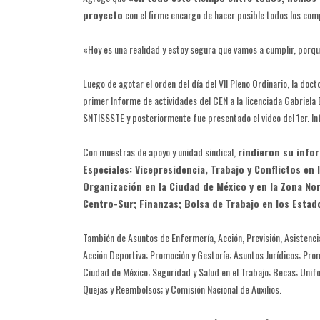
proyecto
con el firme encargo de hacer posible todos los co
«Hoy es una realidad y estoy segura que vamos a cumplir, porq
Luego de agotar el orden del día del VII Pleno Ordinario, la do
primer Informe de actividades del CEN a la licenciada Gabriela 
SNTISSSTE y posteriormente fue presentado el video del 1er. I
Con muestras de apoyo y unidad sindical,
rindieron su info
Especiales: Vicepresidencia, Trabajo y Conflictos en 
Organización en la Ciudad de México y en la Zona Nor
Centro-Sur; Finanzas; Bolsa de Trabajo en los Estad
También de Asuntos de Enfermería, Acción, Previsión, Asistenci
Acción Deportiva; Promoción y Gestoría; Asuntos Jurídicos; Pro
Ciudad de México; Seguridad y Salud en el Trabajo; Becas; Unif
Quejas y Reembolsos; y Comisión Nacional de Auxilios.