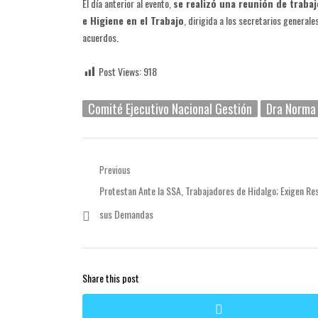
El día anterior al evento,
se realizó una reunión de traba
e Higiene en el Trabajo
, dirigida a los secretarios general
acuerdos.
Post Views:
918
Comité Ejecutivo Nacional Gestión
Dra Norma 
Navegación
Previous
Previous
Protestan Ante la SSA, Trabajadores de Hidalgo; Exigen Re
de
post:
sus Demandas
entradas
Share this post
twitter