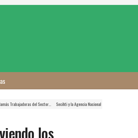
zas
ajadoras del Sector…
Secihti y la Agencia Nacional de Aduanas Crearán Plataforma 
viendo los