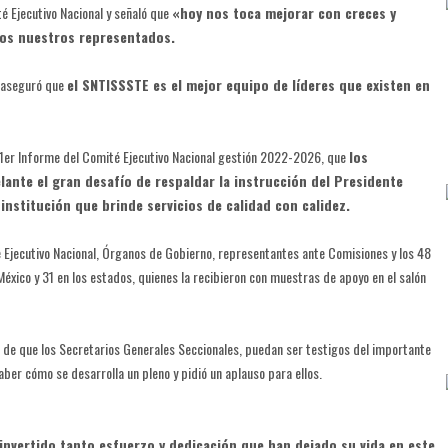
é Ejecutivo Nacional y señaló que
«hoy nos toca mejorar con creces y
dos nuestros representados.
y aseguró que
el SNTISSSTE es el mejor equipo de líderes que existen en
y 1er Informe del Comité Ejecutivo Nacional gestión 2022-2026, que
los
lante el gran desafío de respaldar la instrucción del Presidente
nstitución que brinde servicios de calidad con calidez.
ité Ejecutivo Nacional, Órganos de Gobierno, representantes ante Comisiones y los 48
México y 31 en los estados, quienes la recibieron con muestras de apoyo en el salón
io de que los Secretarios Generales Seccionales, puedan ser testigos del importante
aber cómo se desarrolla un pleno y pidió un aplauso para ellos.
nvertido tanto esfuerzo y dedicación que han dejado su vida en este