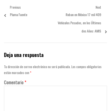
Navegación
Previous
Next
Previous
Next
Pluma Fuente
Roban en México 17 mil 409
de
post:
post:
Vehículos Pesados, en los Últimos
entradas
dos Años: AMIS
Deja una respuesta
Tu dirección de correo electrónico no será publicada.
Los campos obligatorios
están marcados con
*
Comentario
*