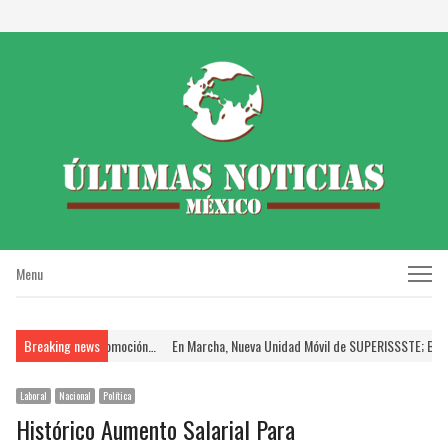
Menu
Menu
 el Proceso de Promoción…
Breaking news
En Marcha, Nueva Unidad Móvil de SUPERISSSTE; Brinda 
Laboral
Nacional
Política
Histórico Aumento Salarial Para