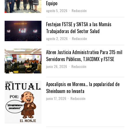
Equipo
Author
agosto 5, 2026
Redacción
Festejan FSTSE y SNTSA a las Mamás
Trabajadoras del Sector Salud
Author
agosto 2, 2026
Redacción
Abren Justicia Administrativa Para 315 mil
Servidores Públicos, TJACDMX y FSTSE
Author
junio 26, 2026
Redacción
Apocalipsis en Morena… la popularidad de
Sheinbaum no levanta
Author
junio 17, 2026
Redacción