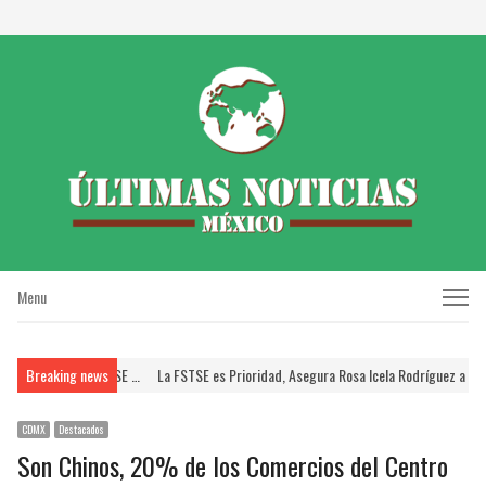
Menu
Menu
TE; Brinda FSTSE …
Breaking news
La FSTSE es Prioridad, Asegura Rosa Icela Rodríguez a Dirigent
CDMX
Destacados
Son Chinos, 20% de los Comercios del Centro