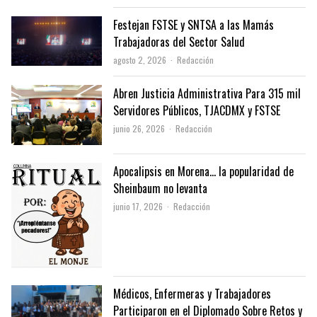
Festejan FSTSE y SNTSA a las Mamás
Trabajadoras del Sector Salud
Author
agosto 2, 2026
Redacción
Abren Justicia Administrativa Para 315 mil
Servidores Públicos, TJACDMX y FSTSE
Author
junio 26, 2026
Redacción
Apocalipsis en Morena… la popularidad de
Sheinbaum no levanta
Author
junio 17, 2026
Redacción
Médicos, Enfermeras y Trabajadores
Participaron en el Diplomado Sobre Retos y