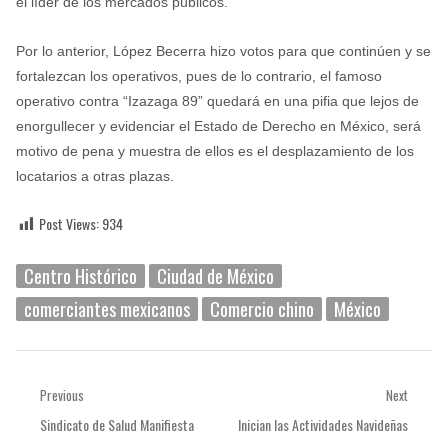
el líder de los mercados públicos.
Por lo anterior, López Becerra hizo votos para que continúen y se
fortalezcan los operativos, pues de lo contrario, el famoso
operativo contra “Izazaga 89” quedará en una pifia que lejos de
enorgullecer y evidenciar el Estado de Derecho en México, será
motivo de pena y muestra de ellos es el desplazamiento de los
locatarios a otras plazas.
Post Views:
934
Centro Histórico
Ciudad de México
comerciantes mexicanos
Comercio chino
México
Navegación
Previous
Next
Previous
Next
Sindicato de Salud Manifiesta
Inician las Actividades Navideñas
de