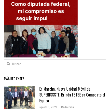
Buscar:
MÁS RECIENTES
En Marcha, Nueva Unidad Móvil de
SUPERISSSTE; Brinda FSTSE en Comodato el
Equipo
Author
agosto 5, 2026
Redacción