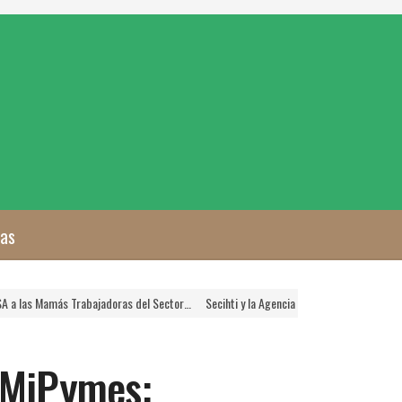
zas
s Trabajadoras del Sector…
Secihti y la Agencia Nacional de Aduanas Crearán Plat
 MiPymes: