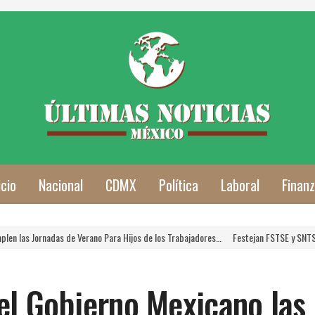
icio
Nacional
CDMX
Política
Laboral
Finan
adas de Verano Para Hijos de los Trabajadores…
Festejan FSTSE y SNTSA a las Mamá
el Gobierno Mexicano las