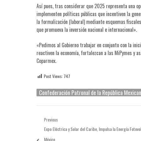
Así pues, tras considerar que 2025 representa una op
implementen políticas públicas que incentiven la gen
la formalización (laboral) mediante esquemas fiscales
que promueva la inversión nacional e internacional».
«Pedimos al Gobierno trabajar en conjunto con la inic
reactiven la economía, fortalezcan a las MiPymes y a
Coparmex.
Post Views:
747
Confederación Patronal de la República Mexica
Navegación
Previous
Previous
Expo Eléctrica y Solar del Caribe, Impulsa la Energía Fotovo
de
post:
México