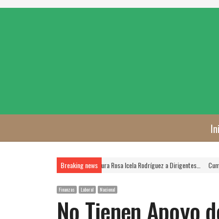
In
a FSTSE es Prioridad, Asegura Rosa Icela Rodríguez a Dirigentes…
Breaking news
Cumplen las Jorn
Finanzas
Laboral
Nacional
No Tienen Apoyo d