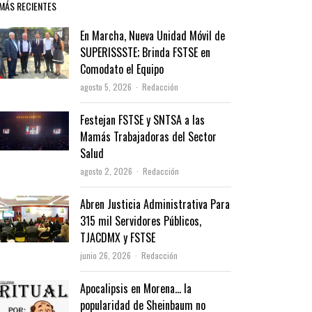
MÁS RECIENTES
En Marcha, Nueva Unidad Móvil de
SUPERISSSTE; Brinda FSTSE en
Comodato el Equipo
Author
agosto 5, 2026
Redacción
Festejan FSTSE y SNTSA a las
Mamás Trabajadoras del Sector
Salud
Author
agosto 2, 2026
Redacción
Abren Justicia Administrativa Para
315 mil Servidores Públicos,
TJACDMX y FSTSE
Author
junio 26, 2026
Redacción
Apocalipsis en Morena… la
popularidad de Sheinbaum no