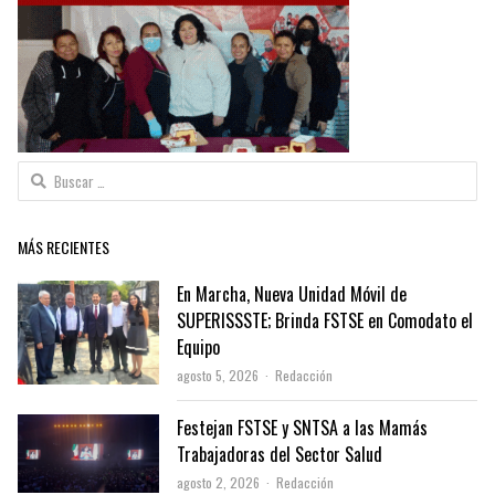
Buscar:
MÁS RECIENTES
En Marcha, Nueva Unidad Móvil de
SUPERISSSTE; Brinda FSTSE en Comodato el
Equipo
Author
agosto 5, 2026
Redacción
Festejan FSTSE y SNTSA a las Mamás
Trabajadoras del Sector Salud
Author
agosto 2, 2026
Redacción