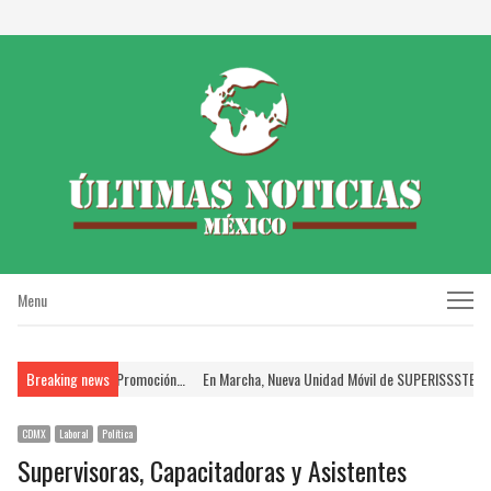
Menu
Menu
en el Proceso de Promoción…
Breaking news
En Marcha, Nueva Unidad Móvil de SUPERISSSTE; Brin
CDMX
Laboral
Política
Supervisoras, Capacitadoras y Asistentes