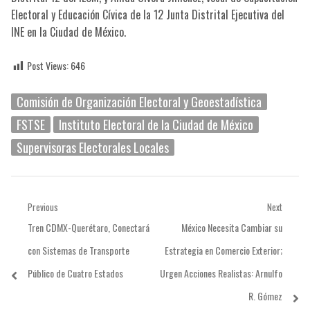
Electoral y Educación Cívica de la 12 Junta Distrital Ejecutiva del
INE en la Ciudad de México.
Post Views:
646
Comisión de Organización Electoral y Geoestadística
FSTSE
Instituto Electoral de la Ciudad de México
Supervisoras Electorales Locales
Navegación
Previous
Next
Previous
Next
Tren CDMX-Querétaro, Conectará
México Necesita Cambiar su
de
post:
post:
con Sistemas de Transporte
Estrategia en Comercio Exterior;
entradas
Público de Cuatro Estados
Urgen Acciones Realistas: Arnulfo
R. Gómez