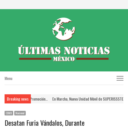
Menu
Menu
n el Proceso de Promoción…
Breaking news
En Marcha, Nueva Unidad Móvil de SUPERISSSTE; Brind
CDMX
Nacional
Desatan Furia Vándalos, Durante