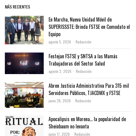
MÁS RECIENTES
En Marcha, Nueva Unidad Móvil de
SUPERISSSTE; Brinda FSTSE en Comodato el
Equipo
Author
agosto 5, 2026
Redacción
Festejan FSTSE y SNTSA a las Mamás
Trabajadoras del Sector Salud
Author
agosto 2, 2026
Redacción
Abren Justicia Administrativa Para 315 mil
Servidores Públicos, TJACDMX y FSTSE
Author
junio 26, 2026
Redacción
Apocalipsis en Morena… la popularidad de
Sheinbaum no levanta
Author
junio 17, 2026
Redacción