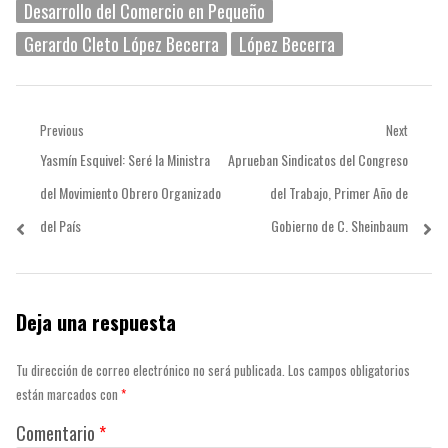
Desarrollo del Comercio en Pequeño
Gerardo Cleto López Becerra
López Becerra
Navegación
Previous
Next
Previous
Next
Yasmín Esquivel: Seré la Ministra
Aprueban Sindicatos del Congreso
de
post:
post:
del Movimiento Obrero Organizado
del Trabajo, Primer Año de
entradas
del País
Gobierno de C. Sheinbaum
Deja una respuesta
Tu dirección de correo electrónico no será publicada.
Los campos obligatorios
están marcados con
*
Comentario
*