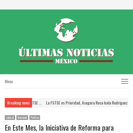
Menu
Menu
SSTE; Brinda FSTSE …
Breaking news
La FSTSE es Prioridad, Asegura Rosa Icela Rodríguez a Dirig
Laboral
Nacional
Política
En Este Mes, la Iniciativa de Reforma para