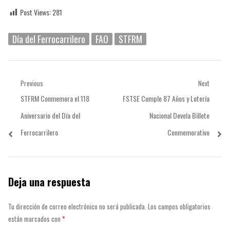
Post Views:
281
Día del Ferrocarrilero
FAO
STFRM
Navegación
Previous
Next
Previous
Next
STFRM Conmemora el 118
FSTSE Cumple 87 Años y Lotería
de
post:
post:
Aniversario del Día del
Nacional Devela Billete
entradas
Ferrocarrilero
Conmemorativo
Deja una respuesta
Tu dirección de correo electrónico no será publicada.
Los campos obligatorios
están marcados con
*