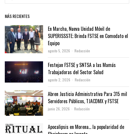
MÁS RECIENTES
En Marcha, Nueva Unidad Móvil de
SUPERISSSTE; Brinda FSTSE en Comodato el
Equipo
Author
agosto 5, 2026
Redacción
Festejan FSTSE y SNTSA a las Mamás
Trabajadoras del Sector Salud
Author
agosto 2, 2026
Redacción
Abren Justicia Administrativa Para 315 mil
Servidores Públicos, TJACDMX y FSTSE
Author
junio 26, 2026
Redacción
Apocalipsis en Morena… la popularidad de