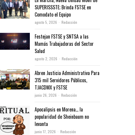
En Marcha, Nueva Unidad Móvil de
SUPERISSSTE; Brinda FSTSE en
Comodato el Equipo
Author
agosto 5, 2026
Redacción
Festejan FSTSE y SNTSA a las
Mamás Trabajadoras del Sector
Salud
Author
agosto 2, 2026
Redacción
Abren Justicia Administrativa Para
315 mil Servidores Públicos,
TJACDMX y FSTSE
Author
junio 26, 2026
Redacción
Apocalipsis en Morena… la
popularidad de Sheinbaum no
levanta
Author
junio 17, 2026
Redacción