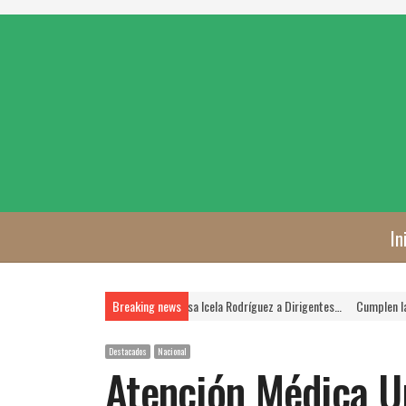
In
 Prioridad, Asegura Rosa Icela Rodríguez a Dirigentes…
Breaking news
Cumplen las Jornadas de Ve
Destacados
Nacional
Atención Médica U