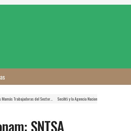
zas
doras del Sector…
Secihti y la Agencia Nacional de Aduanas Crearán Plataforma Dig
ronam: SNTSA