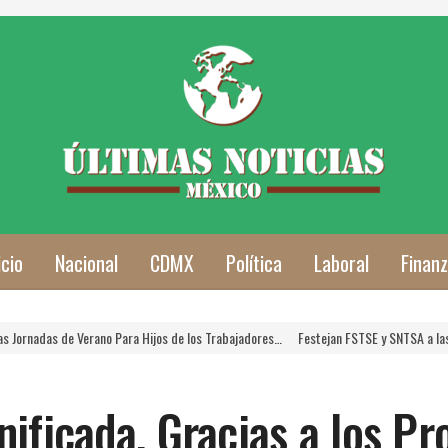
icio
Nacional
CDMX
Política
Laboral
Finan
rano Para Hijos de los Trabajadores…
Festejan FSTSE y SNTSA a las Mamás Trabaja
nificada, Gracias a los P