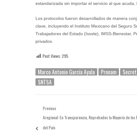
estandarizada sin importar el servicio al que acuda,
Los protocolos fueron desarrollados de manera conju
clave, incluyendo el Instituto Mexicano del Seguro So
Trabajadores del Estado (Issste), IMSS-Bienestar, P
privados.
Post Views:
295
Marco Antonio García Ayala
Pronam
Secret
SNTSA
Navegación
Previous
Previous
Aregional: En Transparencia, Reprobados la Mayoría de los 
de
post:
del País
entradas