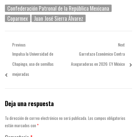
Confederación Patronal de la República Mexicana
Coparmex
Juan José Sierra Álvarez
Navegación
Previous
Next
Previous
Next
Impulsa la Universidad de
Garrotazo Económico Contra
de
post:
post:
Chapingo, uso de semillas
Aseguradoras en 2026: EY México
entradas
mejoradas
Deja una respuesta
Tu dirección de correo electrónico no será publicada.
Los campos obligatorios
están marcados con
*