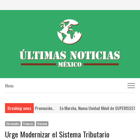
Menu
Menu
s en el Proceso de Promoción…
Breaking news
En Marcha, Nueva Unidad Móvil de SUPERISSSTE; Bri
Destacados
Finanzas
Nacional
Urge Modernizar el Sistema Tributario