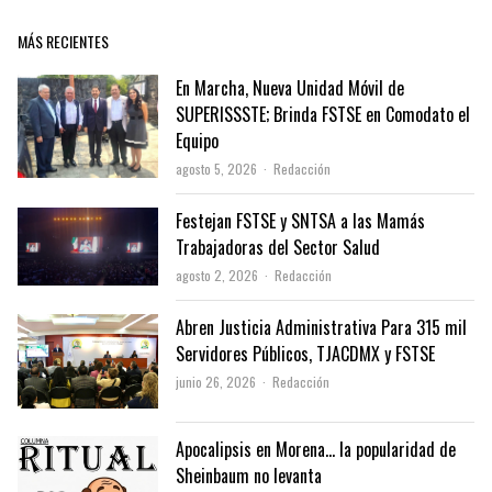
MÁS RECIENTES
En Marcha, Nueva Unidad Móvil de
SUPERISSSTE; Brinda FSTSE en Comodato el
Equipo
Author
agosto 5, 2026
Redacción
Festejan FSTSE y SNTSA a las Mamás
Trabajadoras del Sector Salud
Author
agosto 2, 2026
Redacción
Abren Justicia Administrativa Para 315 mil
Servidores Públicos, TJACDMX y FSTSE
Author
junio 26, 2026
Redacción
Apocalipsis en Morena… la popularidad de
Sheinbaum no levanta