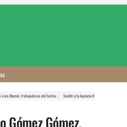
zas
rabajadoras del Sector…
Secihti y la Agencia Nacional de Aduanas Crearán Platafor
to Gómez Gómez,