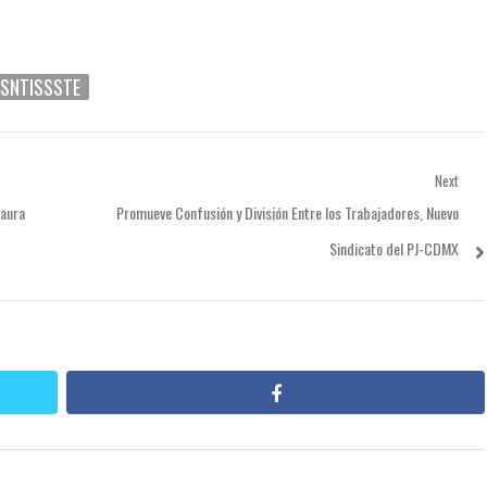
SNTISSSTE
Next
Next
Laura
Promueve Confusión y División Entre los Trabajadores, Nuevo
post:
Sindicato del PJ-CDMX
facebook