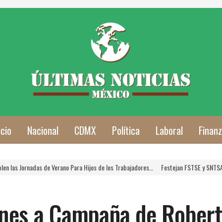
icio
Nacional
CDMX
Política
Laboral
Finan
 de Verano Para Hijos de los Trabajadores…
Festejan FSTSE y SNTSA a las Mamás T
nes a Campaña de Rober