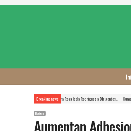
In
STSE es Prioridad, Asegura Rosa Icela Rodríguez a Dirigentes…
Breaking news
Cumplen las Jornadas
Nacional
Aumentan Adhesio