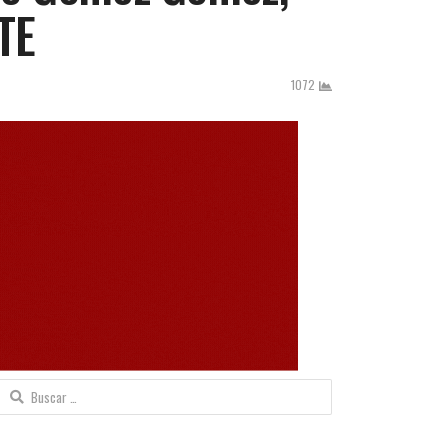
TE
1072
Buscar: