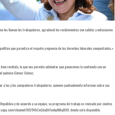
omo les llaman los trabajadores, agradeció los recibimientos con calidez y entusiasmo
olítico que garantiza el respeto y vigencia de los derechos laborales conquistados,»
 bien recibida, lo que nos permite adelantar que ganaremos la contienda con un
ó el químico Gómez Gómez.
r a las y los compañeros trabajadores, quienes puntualmente informan sobre sus
República y de acuerdo a su equipo, su programa de trabajo es revisado por cientos
whatsapp.com/channel/0029VbCeQdaBA1exhpMAqB09, donde está disponible.