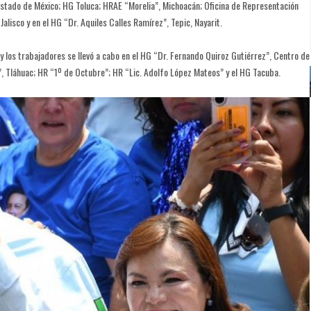
 Estado de México; HG Toluca; HRAE “Morelia”, Michoacán; Oficina de Representación
alisco y en el HG “Dr. Aquiles Calles Ramírez”, Tepic, Nayarit.
 los trabajadores se llevó a cabo en el HG “Dr. Fernando Quiroz Gutiérrez”, Centro de
, Tláhuac; HR “1º de Octubre”; HR “Lic. Adolfo López Mateos” y el HG Tacuba.