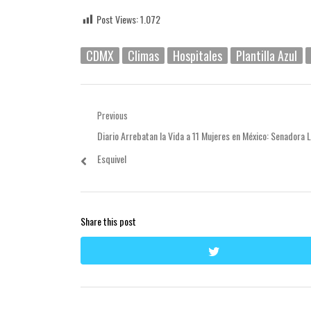
Post Views:
1.072
CDMX
Climas
Hospitales
Plantilla Azul
Navegación
Previous
Previous
Diario Arrebatan la Vida a 11 Mujeres en México: Senadora 
de
post:
Esquivel
entradas
Share this post
twitter