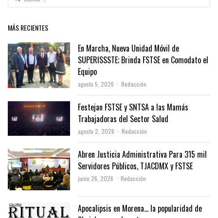
MÁS RECIENTES
En Marcha, Nueva Unidad Móvil de
SUPERISSSTE; Brinda FSTSE en Comodato el
Equipo
Author
agosto 5, 2026
Redacción
Festejan FSTSE y SNTSA a las Mamás
Trabajadoras del Sector Salud
Author
agosto 2, 2026
Redacción
Abren Justicia Administrativa Para 315 mil
Servidores Públicos, TJACDMX y FSTSE
Author
junio 26, 2026
Redacción
Apocalipsis en Morena… la popularidad de