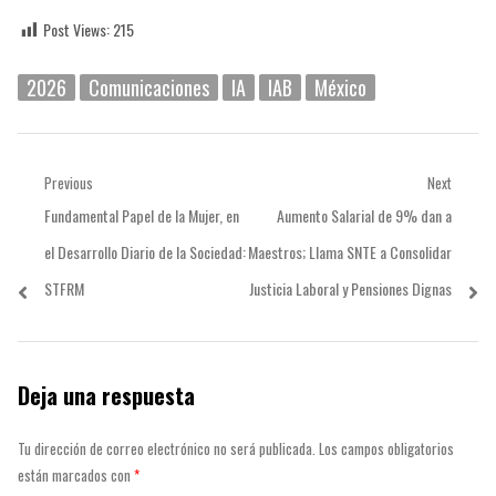
Post Views:
215
2026
Comunicaciones
IA
IAB
México
Navegación
Previous
Next
Previous
Next
Fundamental Papel de la Mujer, en
Aumento Salarial de 9% dan a
de
post:
post:
el Desarrollo Diario de la Sociedad:
Maestros; Llama SNTE a Consolidar
entradas
STFRM
Justicia Laboral y Pensiones Dignas
Deja una respuesta
Tu dirección de correo electrónico no será publicada.
Los campos obligatorios
están marcados con
*