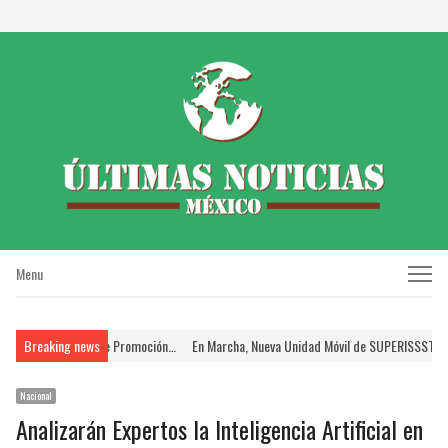
Menu
Menu
s en el Proceso de Promoción…
Breaking news
En Marcha, Nueva Unidad Móvil de SUPERISSSTE; Br
Nacional
Analizarán Expertos la Inteligencia Artificial en