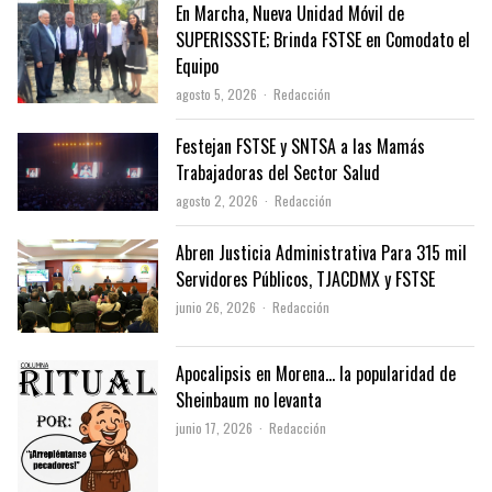
En Marcha, Nueva Unidad Móvil de
SUPERISSSTE; Brinda FSTSE en Comodato el
Equipo
Author
agosto 5, 2026
Redacción
Festejan FSTSE y SNTSA a las Mamás
Trabajadoras del Sector Salud
Author
agosto 2, 2026
Redacción
Abren Justicia Administrativa Para 315 mil
Servidores Públicos, TJACDMX y FSTSE
Author
junio 26, 2026
Redacción
Apocalipsis en Morena… la popularidad de
Sheinbaum no levanta
Author
junio 17, 2026
Redacción