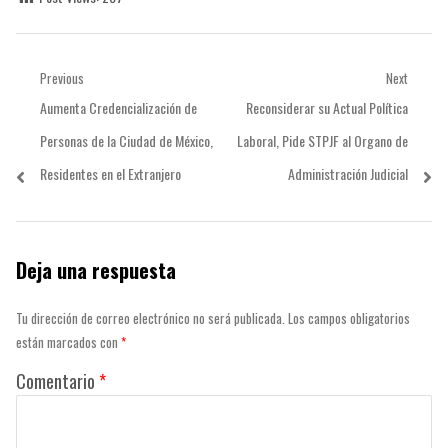
Navegación
Previous
Next
Previous
Next
Aumenta Credencialización de
Reconsiderar su Actual Política
de
post:
post:
Personas de la Ciudad de México,
Laboral, Pide STPJF al Organo de
entradas
Residentes en el Extranjero
Administración Judicial
Deja una respuesta
Tu dirección de correo electrónico no será publicada.
Los campos obligatorios
están marcados con
*
Comentario
*