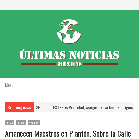
Menu
Menu
ISSSTE; Brinda FSTSE …
Breaking news
La FSTSE es Prioridad, Asegura Rosa Icela Rodríguez a Dir
CDMX
Laboral
Nacional
Amanecen Maestros en Plantón, Sobre la Calle